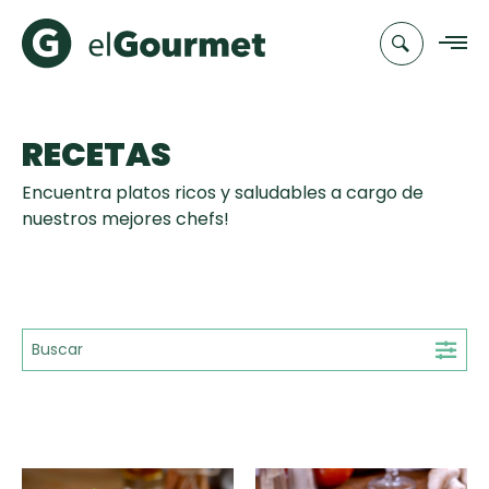
RECETAS
Recetas
Encuentra platos ricos y saludables a cargo de
Chefs
nuestros mejores chefs!
Recetas
Categorias
Canal de
Populares
TV
Hot Pancakes
Cupcakes y
Novedades
Muffins
Club
Aguachile de
A Pura Dulzura
elGourmet
Tiempo de Preparación
Camarón de
mi Papá
15'
25'
35'
+35'
Toast