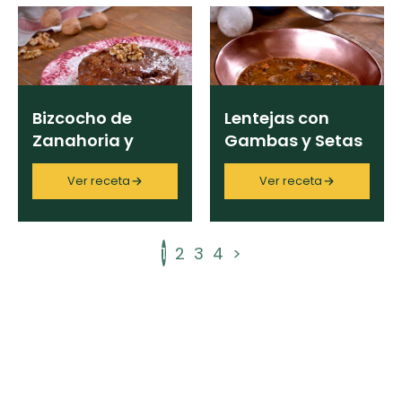
Bizcocho de
Lentejas con
Zanahoria y
Gambas y Setas
Nueces
Ver receta
Ver receta
1
2
3
4
>