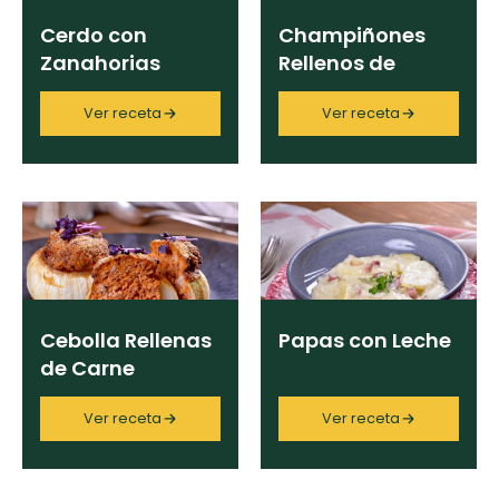
Cerdo con
Champiñones
Zanahorias
Rellenos de
Asadas
Jamón
Ver receta
Ver receta
Cebolla Rellenas
Papas con Leche
de Carne
Ver receta
Ver receta