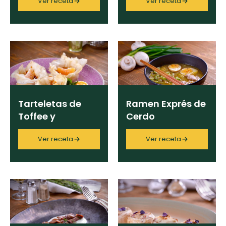
Ver receta
Ver receta
Cocina con Blanca
×
Limpiar
Tarteletas de
Ramen Exprés de
Toffee y
Cerdo
Mandarina
Ver receta
Ver receta