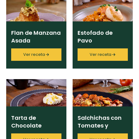
curad
Todas las
30 min
Galletas con
recetas
Ingrediente
Chispas de
Chocolate
Flan de Manzana
Estofado de
Asada
Pavo
Key Lime Pie
Categoría
Ver receta
Ver receta
Red Velvet
Cake
Región
Chef
Tarta de
Salchichas con
Chocolate
Tomates y
Programas
Fundido
Hierbas