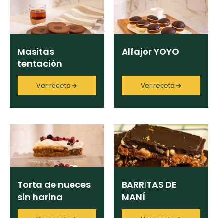
curad
Todas las
30 min
Key Lime Pie
recetas
Ingrediente
Galletas con
Masitas
Alfajor YOYO
Chispas de
tentación
Chocolate
Categoría
Ver receta
Ver receta
Raspaditas
Mendocinas
Región
Chef
Torta de nueces
BARRITAS DE
sin harina
MANÍ
Programas