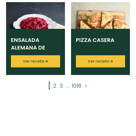
ENSALADA
PIZZA CASERA
ALEMANA DE
REMOLACHA
Ver receta
Ver receta
1
2
3
...
1018
>