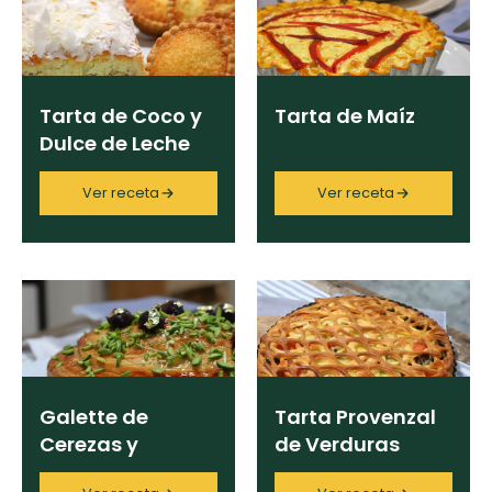
curad
Todas las
30 min
Key Lime Pie
recetas
Ingrediente
Galletas con
Tarta de Coco y
Tarta de Maíz
Chispas de
Dulce de Leche
Chocolate
Categoría
Ver receta
Ver receta
Raspaditas
Mendocinas
Región
Chef
Galette de
Tarta Provenzal
Cerezas y
de Verduras
Programas
Pistachos