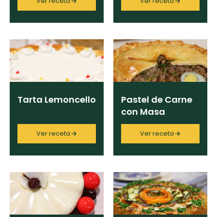
Ver receta
Ver receta
Sucré Salé II
×
Limpiar
Tarta Lemoncello
Pastel de Carne
con Masa
Ver receta
Ver receta