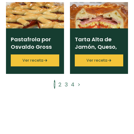
Pastafrola por
Tarta Alta de
Osvaldo Gross
Jamón, Queso,
Huevo y Tomate
Ver receta
Ver receta
1
2
3
4
>