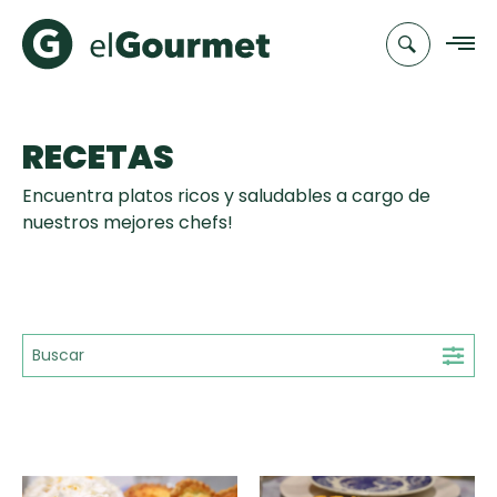
RECETAS
Recetas
Encuentra platos ricos y saludables a cargo de
Chefs
nuestros mejores chefs!
Recetas
Categorias
Canal de
Populares
TV
Hot Pancakes
Cupcakes y
Novedades
Muffins
Club
Aguachile de
A Pura Dulzura
elGourmet
Tiempo de Preparación
Camarón de
mi Papá
15'
25'
35'
+35'
Toast