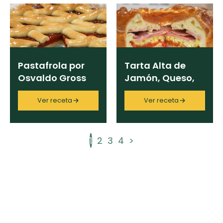
Pastafrola por
Tarta Alta de
Osvaldo Gross
Jamón, Queso,
Huevo y Tomate
Ver receta
Ver receta
1
2
3
4
>