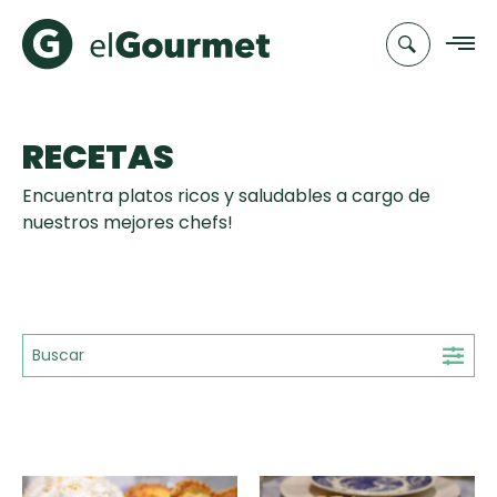
RECETAS
Recetas
Encuentra platos ricos y saludables a cargo de
Chefs
nuestros mejores chefs!
Recetas
Categorias
Canal de
Populares
TV
Hot Pancakes
Cupcakes y
Novedades
Muffins
Club
Aguachile de
A Pura Dulzura
elGourmet
Tiempo de Preparación
Camarón de
mi Papá
15'
25'
35'
+35'
Toast