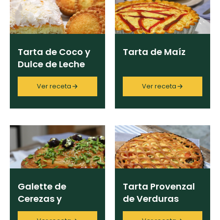
curad
Todas las
30 min
Galletas con
recetas
Ingrediente
Chispas de
Chocolate
Tarta de Coco y
Tarta de Maíz
Dulce de Leche
Key Lime Pie
Categoría
Ver receta
Ver receta
Tiramisú
Región
Chef
Galette de
Tarta Provenzal
Cerezas y
de Verduras
Programas
Pistachos