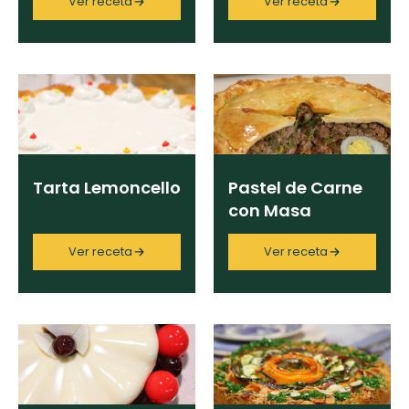
Ver receta
Ver receta
Sucré Salé II
×
Limpiar
Tarta Lemoncello
Pastel de Carne
con Masa
Ver receta
Ver receta