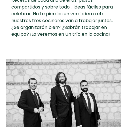
Recetas de cada uno de ellos, platos
curad
Todas las
compartidos y sobre todo... Ideas fáciles para
30 min
Galletas con
celebrar. No te pierdas un verdadero reto:
recetas
Chispas de
nuestros tres cocineros van a trabajar juntos,
Chocolate
¿Se organizarán bien? ¿Sabrán trabajar en
equipo? ¡Lo veremos en Un trío en la cocina!
Key Lime Pie
Red Velvet
Cake