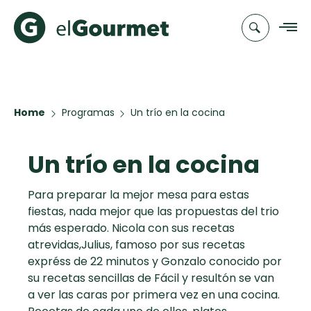
Recetas
Home
Programas
Un trío en la cocina
Chefs
Un trío en la cocina
Recetas
Categorias
Canal de
Populares
TV
Para preparar la mejor mesa para estas
fiestas, nada mejor que las propuestas del trio
Hot Pancakes
Cupcakes y
Novedades
más esperado. Nicola con sus recetas
Muffins
atrevidas,Julius, famoso por sus recetas
Club
expréss de 22 minutos y Gonzalo conocido por
Aguachile de
A Pura Dulzura
elGourmet
su recetas sencillas de Fácil y resultón se van
Camarón de
a ver las caras por primera vez en una cocina.
mi Papá
Toast