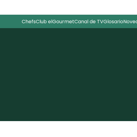
Chefs
Club elGourmet
Canal de TV
Glosario
Nove