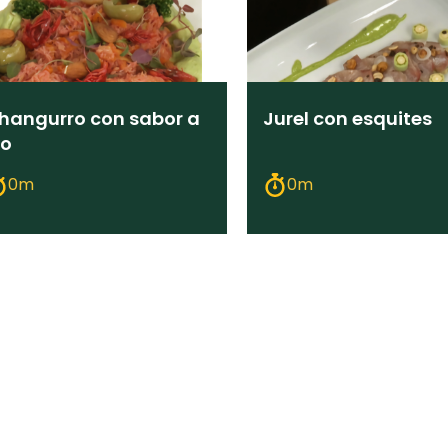
hangurro con sabor a
Jurel con esquites
io
0m
0m