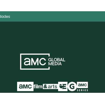
dades