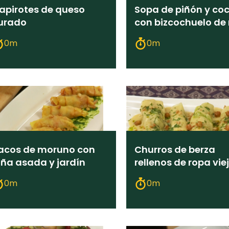
apirotes de queso
Sopa de piñón y co
urado
con bizcochuelo de
y tepache de mang
0m
0m
acos de moruno con
Churros de berza
iña asada y jardín
rellenos de ropa vie
con crema de coci
0m
0m