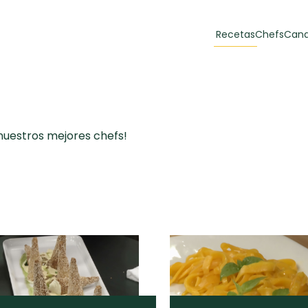
Recetas
Chefs
Cana
orias
Recetas Destacadas
 y Muffins
 nuestros mejores chefs!
ulzura
Toast de trucha
EMPANA
curada y queso
CARNE
30 min
60 min
casero