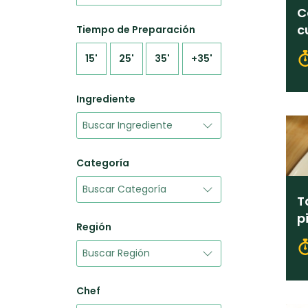
C
c
Tiempo de Preparación
15'
25'
35'
+35'
Ingrediente
Categoría
T
p
Región
Chef