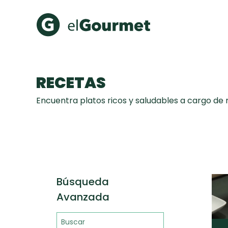
Recetas Populares
Categ
RECETAS
Aguachile de Camarón de
Cupcakes
Encuentra platos ricos y saludables a cargo de
mi Papá
A Pura D
Hot Pancakes
Galletas con Chispas de
Chocolate
Key Lime Pie
Red Velvet Cake
Búsqueda
Avanzada
Todas las recetas