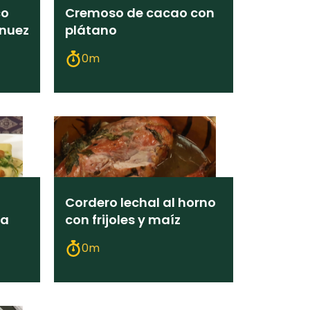
co
Cremoso de cacao con
 nuez
plátano
o
0m
Cordero lechal al horno
ja
con frijoles y maíz
do
0m