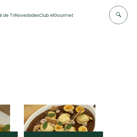
l de TV
Novedades
Club elGourmet
DAS DE
FLAN CASERO
50 min