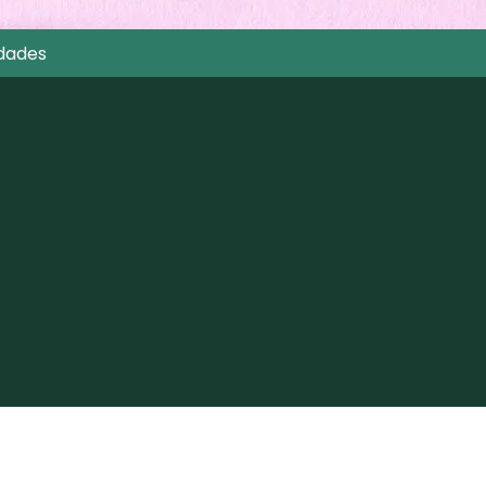
dades