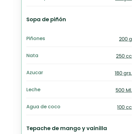
Sopa de piñón
Piñones
200 g
Nata
250 cc
Azucar
180 grs.
Leche
500 Ml.
Agua de coco
100 cc
Tepache de mango y vainilla