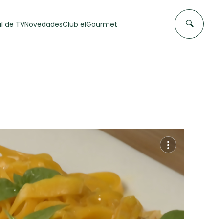
l de TV
Novedades
Club elGourmet
DAS DE
FLAN CASERO
50 min