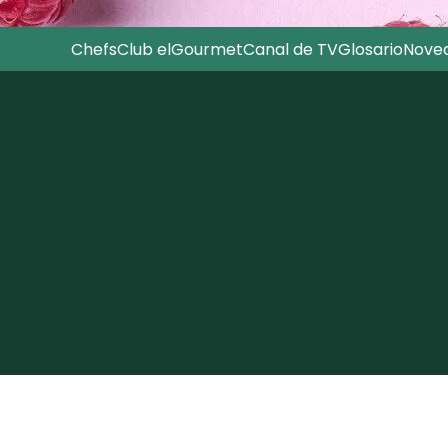
Chefs
Club elGourmet
Canal de TV
Glosario
Nove