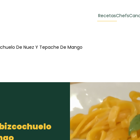
Recetas
Chefs
Cana
orias
Recetas Destacadas
ochuelo De Nuez Y Tepache De Mango
 y Muffins
ulzura
Toast de trucha
EMPANA
curada y queso
CARNE
30 min
60 min
casero
 bizcochuelo
ngo