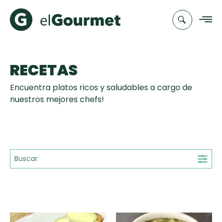
RECETAS
Recetas
Encuentra platos ricos y saludables a cargo de
Chefs
nuestros mejores chefs!
Recetas
Categorias
Canal de
Populares
TV
Aguachile de
Cupcakes y
Novedades
Camarón de
Muffins
mi Papá
Club
A Pura Dulzura
elGourmet
Tiempo de Preparación
Hot Pancakes
15'
25'
35'
+35'
Toast