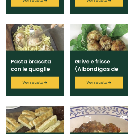
Ver receta
Ver receta
hígado de
cerdo)
Donato Cucina
×
cerdo)
Limpiar
Pasta brasata
Grive e frisse
con le quaglie
(Albóndigas de
(Pasta braseada
achuras de
Ver receta
Ver receta
con codornices)
cerdo)