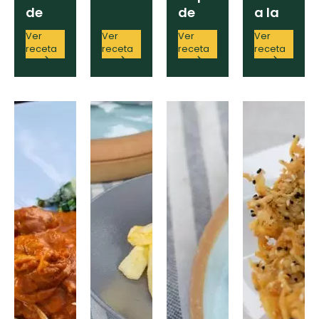
de
de
a la
pollo
pollo
maryland
Ver
Ver
Ver
Ver
receta
receta
receta
receta