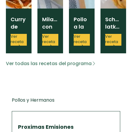
Curry
Milanesas
Pollo
Schnitzel
de
con
a la
latkes
pollo
papas
griega
Ver
Ver
Ver
Ver
fritas
receta
receta
receta
receta
Ver todas las recetas del programa
Pollos y Hermanos
Proximas Emisiones