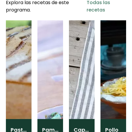
Explora las recetas de este
Todas las
programa.
recetas
Pastilla
Pamplona
Capelettis
Pollo