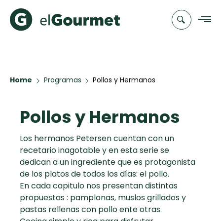
Recetas
Home
Programas
Pollos y Hermanos
Chefs
Pollos y Hermanos
Recetas
Categorias
Canal de
Populares
TV
Los hermanos Petersen cuentan con un
recetario inagotable y en esta serie se
Hot Pancakes
Cupcakes y
Novedades
dedican a un ingrediente que es protagonista
Muffins
de los platos de todos los días: el pollo.
Club
En cada capitulo nos presentan distintas
Aguachile de
A Pura Dulzura
elGourmet
propuestas : pamplonas, muslos grillados y
Camarón de
pastas rellenas con pollo ente otras.
mi Papá
Toast