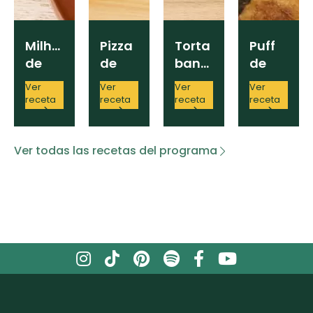
Milhojas
Pizza
Torta
Puff
de
de
banoffee
de
berenjena
zanahoria
batata
Ver
Ver
Ver
Ver
receta
receta
receta
receta
Ver todas las recetas del programa