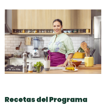
curad
Todas las
30 min
Galletas con
recetas
Chispas de
Chocolate
Key Lime Pie
Red Velvet
Cake
Recetas del Programa