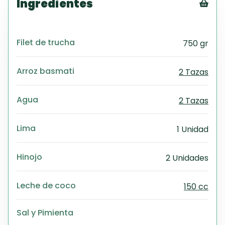
Ingredientes
Tex
CS
Filet de trucha
750 gr
PD
Exc
Wo
Arroz basmati
2 Tazas
Agua
2 Tazas
Lima
1 Unidad
Hinojo
2 Unidades
Leche de coco
150 cc
Sal y Pimienta