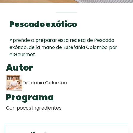
curad
Todas las
30 min
Galletas con
recetas
Chispas de
Pescado exótico
Chocolate
Aprende a preparar esta receta de Pescado
Key Lime Pie
exótico, de la mano de Estefania Colombo por
elGourmet
Tiramisú
Autor
Estefania Colombo
Programa
Con pocos ingredientes