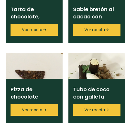
Tarta de
Sable bretón al
chocolate,
cacao con
menta y frutas
albaricoques y
Ver receta
Ver receta
chocolate
Pizza de
Tubo de coco
chocolate
con galleta
aliñada
Ver receta
Ver receta