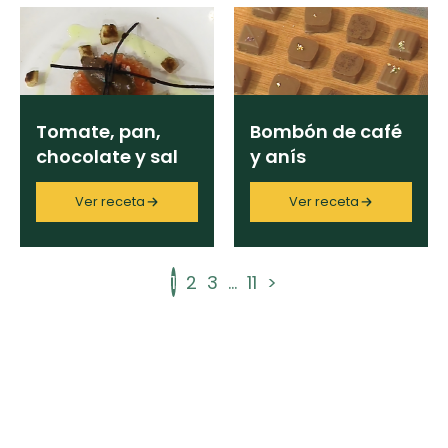
Tomate, pan,
Bombón de café
chocolate y sal
y anís
Ver receta
Ver receta
1
2
3
...
11
>