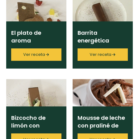
curad
Todas las
30 min
Key Lime Pie
recetas
Ingrediente
Galletas con
El plato de
Barrita
Chispas de
aroma
energética
Chocolate
Categoría
Ver receta
Ver receta
Raspaditas
Mendocinas
Región
Chef
Bizcocho de
Mousse de leche
limón con
con praliné de
Programas
mousse de
avellanas y