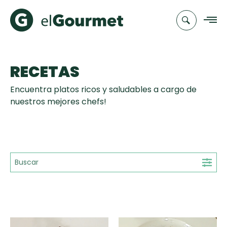
RECETAS
Recetas
Encuentra platos ricos y saludables a cargo de
Chefs
nuestros mejores chefs!
Recetas
Categorias
Canal de
Populares
TV
Hot Pancakes
Cupcakes y
Novedades
Muffins
Club
Aguachile de
A Pura Dulzura
elGourmet
Tiempo de Preparación
Camarón de
mi Papá
15'
25'
35'
+35'
Toast