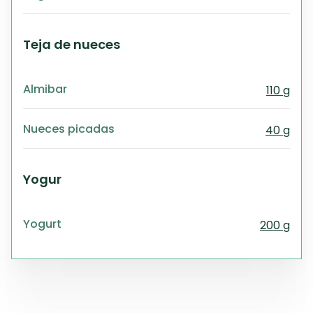
Teja de nueces
Almibar
110 g
Nueces picadas
40 g
Yogur
Yogurt
200 g