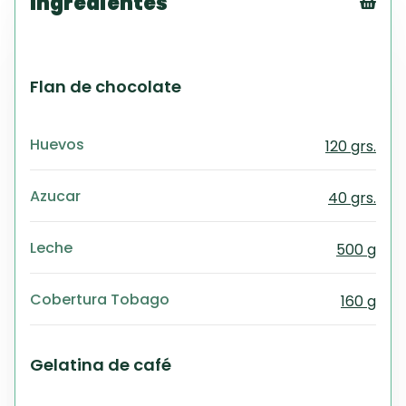
Ingredientes
Tex
CS
PD
Flan de chocolate
Exc
Wo
Huevos
120 grs.
Azucar
40 grs.
Leche
500 g
Cobertura Tobago
160 g
Gelatina de café