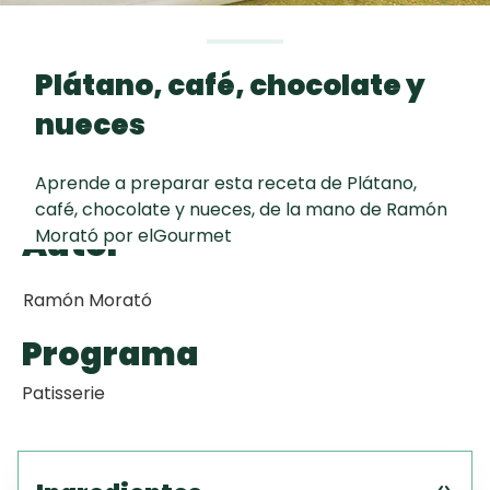
Toast
curad
Todas las
Key Lime Pie
30 min
recetas
Plátano, café, chocolate y
Galletas con
nueces
Chispas de
Chocolate
Aprende a preparar esta receta de Plátano,
café, chocolate y nueces, de la mano de Ramón
Tiramisú
Autor
Morató por elGourmet
Ramón Morató
Programa
Patisserie