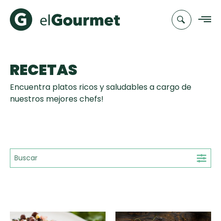
RECETAS
Recetas
Encuentra platos ricos y saludables a cargo de
Chefs
nuestros mejores chefs!
Recetas
Categorias
Canal de
Populares
TV
Hot Pancakes
Cupcakes y
Novedades
Muffins
Club
Aguachile de
A Pura Dulzura
elGourmet
Tiempo de Preparación
Camarón de
mi Papá
15'
25'
35'
+35'
Toast