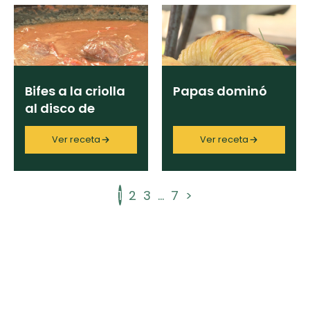
Bifes a la criolla
Papas dominó
al disco de
arado
Ver receta
Ver receta
1
2
3
...
7
>