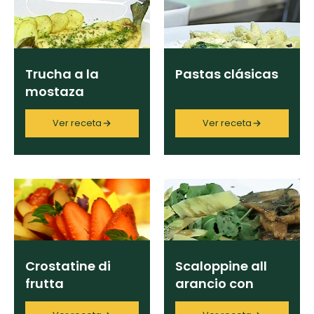
curad
Todas las
30 min
Galletas con
recetas
Ingrediente
Chispas de
Chocolate
Trucha a la
Pastas clásicas
mostaza
Tiramisú
Categoría
Ver receta
Ver receta
Masa de
Pionono
Región
Chef
Crostatine di
Scaloppine all
frutta
arancio con
Programas
aceto