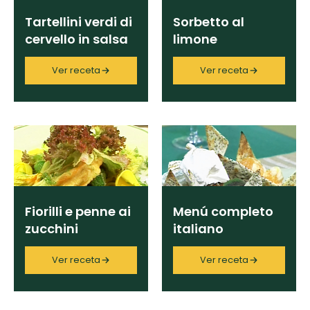
Tartellini verdi di
Sorbetto al
cervello in salsa
limone
di peperoni
Ver receta
Ver receta
Fiorilli e penne ai
Menú completo
zucchini
italiano
Ver receta
Ver receta