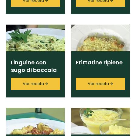
Ver receta
Ver receta
Limpiar
Linguine con
Frittatine ripiene
sugo di baccala
ai cartoccio
Ver receta
Ver receta