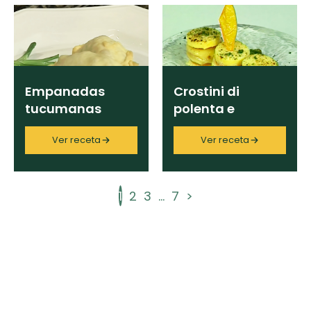
Empanadas
Crostini di
tucumanas
polenta e
salame
Ver receta
Ver receta
1
2
3
...
7
>