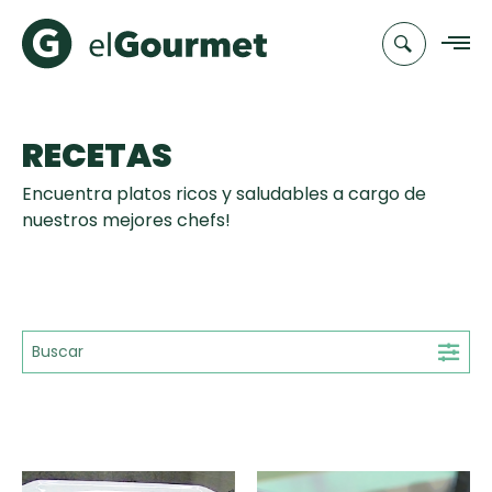
RECETAS
Recetas
Encuentra platos ricos y saludables a cargo de
Chefs
nuestros mejores chefs!
Recetas
Categorias
Canal de
Populares
TV
Hot Pancakes
Cupcakes y
Novedades
Muffins
Club
Aguachile de
A Pura Dulzura
elGourmet
Tiempo de Preparación
Camarón de
mi Papá
15'
25'
35'
+35'
Toast