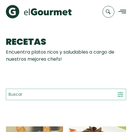
RECETAS
Recetas
Encuentra platos ricos y saludables a cargo de
Chefs
nuestros mejores chefs!
Recetas
Categorias
Canal de
Populares
TV
Aguachile de
Cupcakes y
Novedades
Camarón de
Muffins
mi Papá
Club
A Pura Dulzura
elGourmet
Tiempo de Preparación
Galletas con
15'
25'
35'
+35'
Toast