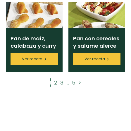
Pan de maíz,
Pan con cereales
calabaza y curry
y salame alerce
Ver receta
Ver receta
1
2
3
...
5
>