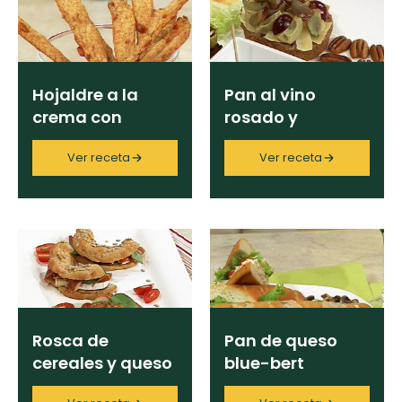
Chispas de
curad
Todas las
Chocolate
30 min
recetas
Ingrediente
Hot Pancakes
Hojaldre a la
Pan al vino
crema con
rosado y
Red Velvet
Categoría
sésamo
cardamomo
Cake
Ver receta
Ver receta
Key Lime Pie
Región
Chef
Rosca de
Pan de queso
cereales y queso
blue-bert
Programas
camembert