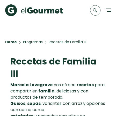
Recetas
Home
Programas
Recetas de Familia III
Chefs
Recetas de Familia
Recetas
Categorias
Canal de
Populares
TV
III
Hot Pancakes
Cupcakes y
Novedades
Marcela Lovegrove
nos ofrece
recetas
para
Muffins
compartir en
familia
, deliciosas y con
Club
productos de temporada.
Aguachile de
A Pura Dulzura
Guisos
,
sopas
, variantes con arroz
elGourmet
y opciones
Camarón de
con carne como
mi Papá
Toast
estofados
y pescados envueltos en