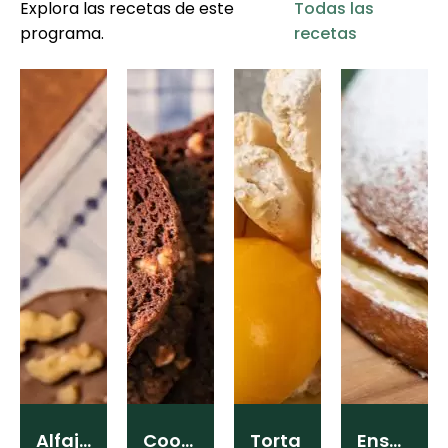
Explora las recetas de este
Todas las
programa.
recetas
Alfajor
Cookies
Torta
Ensaimada