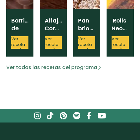
Barrita
Alfajores
Pan
Rolls
de
Cordobeses
brioche
Neoyorquinos
chocolate
de
Ver
Ver
Ver
Ver
y
chocolate
receta
receta
receta
receta
maní
Ver todas las recetas del programa