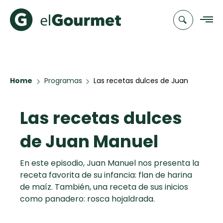
Recetas
Home
Programas
Las recetas dulces de Juan
Manuel
Chefs
Las recetas dulces
Recetas
Categorias
Canal de
Populares
TV
de Juan Manuel
Hot Pancakes
Cupcakes y
Novedades
En este episodio, Juan Manuel nos presenta la
Muffins
receta favorita de su infancia: flan de harina
Club
de maíz. También, una receta de sus inicios
Aguachile de
A Pura Dulzura
como panadero: rosca hojaldrada.
elGourmet
Camarón de
mi Papá
Toast