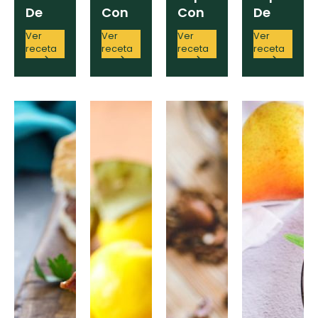
De
Con
Con
De
Coliflor
Curry
Cebolla
Pasta
Ver
Ver
Ver
Ver
De
receta
receta
receta
receta
Avellanas