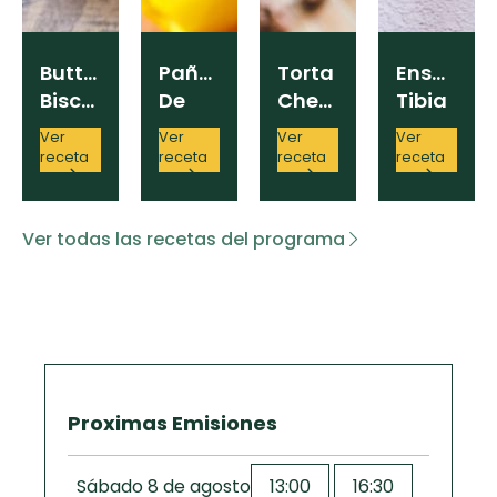
Buttermilk
Pañuelos
Torta
Ensalada
Biscuit
De
Cheesecake
Tibia
Membrillo
Con
Con
Ver
Ver
Ver
Ver
Dulce
Peras
receta
receta
receta
receta
De
Leche
Ver todas las recetas del programa
Proximas Emisiones
Sábado 8 de agosto
13:00
16:30