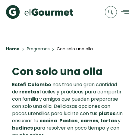
Recetas
Home
Programas
Con solo una olla
Chefs
Con solo una olla
Recetas
Categorias
Canal de
Populares
TV
Estefi Colombo
nos trae una gran cantidad
de
recetas
fáciles y prácticas para compartir
Aguachile de
Cupcakes y
Novedades
con familia y amigos que pueden prepararse
Camarón de
Muffins
con solo una olla. Deliciosas opciones con
mi Papá
Club
pocos utensilios para lucirte con tus
platos
sin
A Pura Dulzura
elGourmet
ensuciar tu
cocina
.
Pastas
,
carnes
,
tortas
y
budines
para resolver en poco tiempo y con
Hot Pancakes
Toast