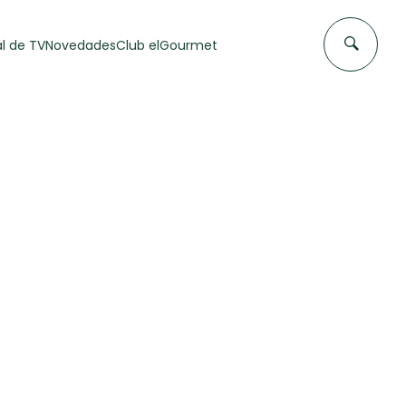
l de TV
Novedades
Club elGourmet
DAS DE
FLAN CASERO
50 min