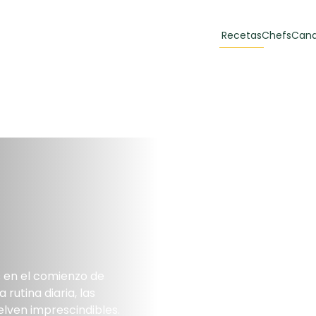
Recetas
Chefs
Cana
orias
Recetas Destacadas
 y Muffins
ulzura
Toast de trucha
EMPANA
curada y queso
CARNE
30 min
60 min
s en el comienzo de
casero
a rutina diaria, las
elven imprescindibles.