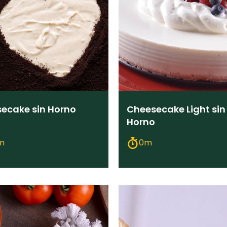
ecake sin Horno
Cheesecake Light sin
Horno
m
0m