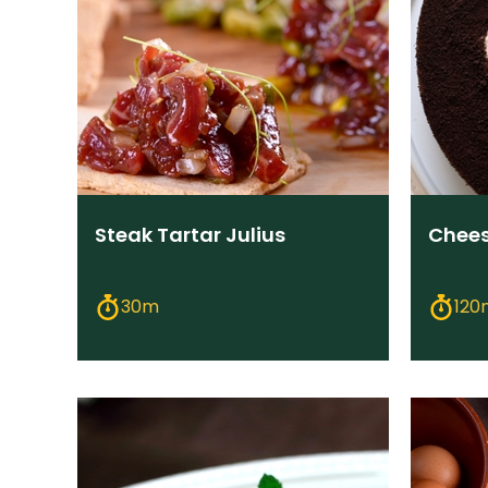
Steak Tartar Julius
Chees
30m
120