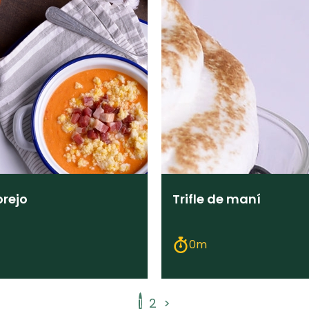
rejo
Trifle de maní
0m
1
2
>