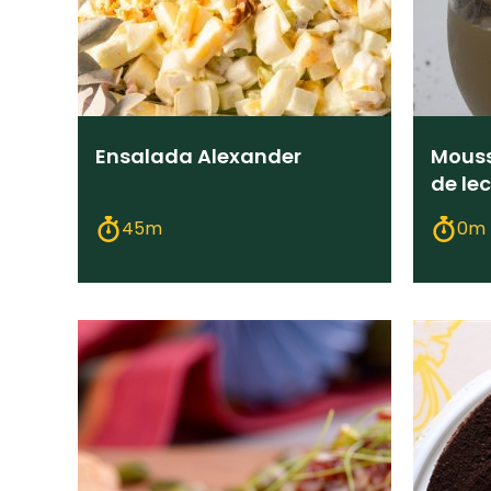
Ensalada Alexander
Mouss
de le
45m
0m