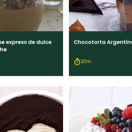
e express de dulce
Chocotorta Argentin
che
20m