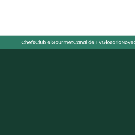
Chefs
Club elGourmet
Canal de TV
Glosario
Nove