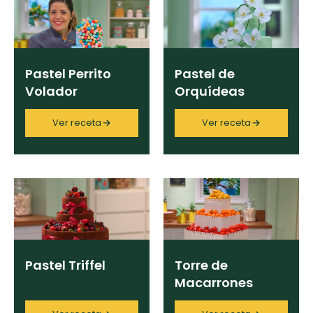
curad
Todas las
30 min
Galletas con
recetas
Ingrediente
Chispas de
Chocolate
Pastel Perrito
Pastel de
Volador
Orquídeas
Tiramisú
Categoría
Ver receta
Ver receta
Key Lime Pie
Región
Chef
Pastel Triffel
Torre de
Macarrones
Programas