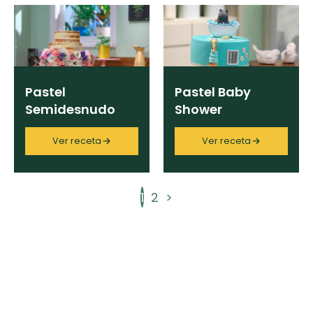
Pastel
Pastel Baby
Semidesnudo
Shower
Ver receta
Ver receta
1
2
>