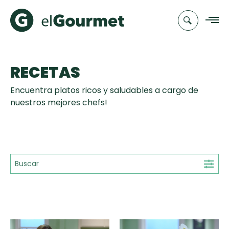
RECETAS
Recetas
Encuentra platos ricos y saludables a cargo de
Chefs
nuestros mejores chefs!
Recetas
Categorias
Canal de
Populares
TV
Hot Pancakes
Cupcakes y
Novedades
Muffins
Club
Aguachile de
A Pura Dulzura
elGourmet
Tiempo de Preparación
Camarón de
mi Papá
15'
25'
35'
+35'
Toast