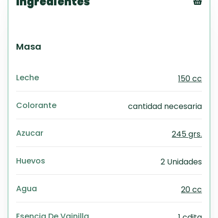
Ingredientes
Tex
CS
PD
Masa
Exc
Wo
Leche
150 cc
Colorante
cantidad necesaria
Azucar
245 grs.
Huevos
2 Unidades
Agua
20 cc
Esencia De Vainilla
1 cdita