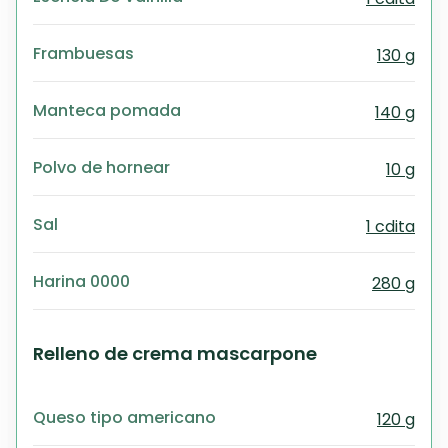
Frambuesas
130 g
Manteca pomada
140 g
Polvo de hornear
10 g
Sal
1 cdita
Harina 0000
280 g
Relleno de crema mascarpone
Queso tipo americano
120 g