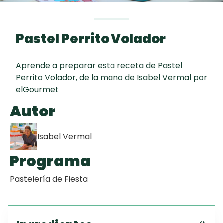
Toast
curad
Todas las
Galletas con
30 min
recetas
Chispas de
Pastel Perrito Volador
Chocolate
Aprende a preparar esta receta de Pastel
Key Lime Pie
Perrito Volador, de la mano de Isabel Vermal por
elGourmet
Red Velvet
Autor
Cake
Isabel Vermal
Programa
Pastelería de Fiesta