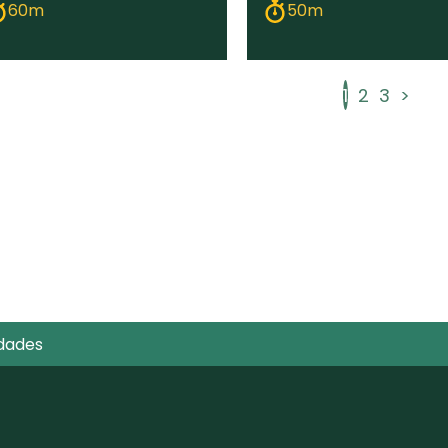
60m
50m
1
2
3
>
dades