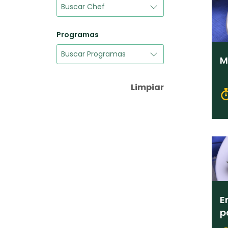
Programas
M
Limpiar
E
p
q