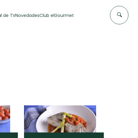
l de TV
Novedades
Club elGourmet
DAS DE
FLAN CASERO
50 min