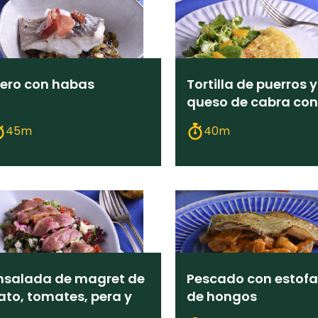
ero con habas
Tortilla de puerros y
queso de cabra con
ensalada
45m
40m
nsalada de magret de
Pescado con estof
ato, tomates, pera y
de hongos
ueso azul