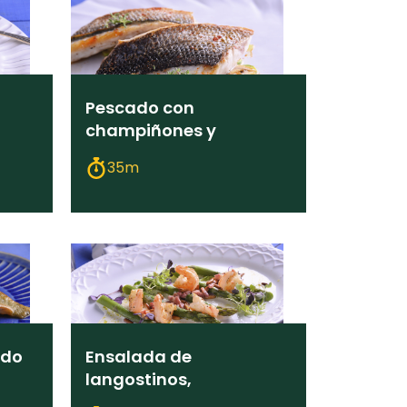
Pescado con
champiñones y
carpaccio de zucchinis
35m
ado
Ensalada de
langostinos,
espárragos, queso,