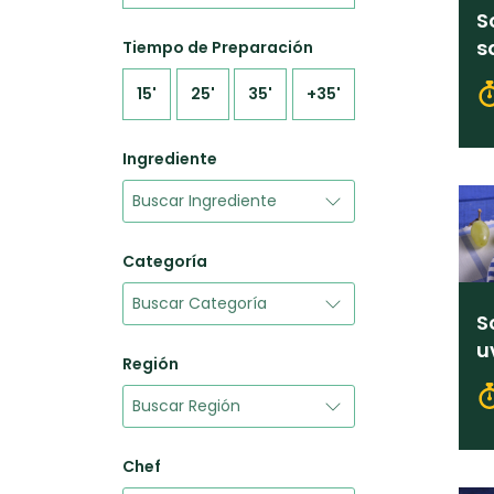
S
s
Tiempo de Preparación
15'
25'
35'
+35'
Ingrediente
Categoría
S
u
Región
Chef