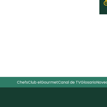
Chefs
Club elGourmet
Canal de TV
Glosario
Nove