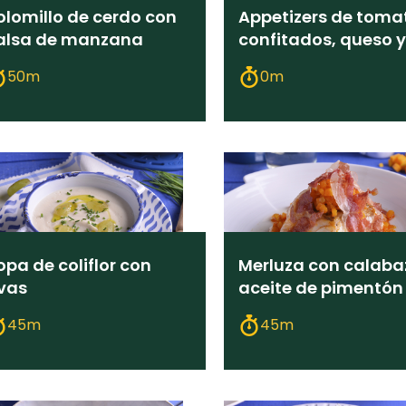
olomillo de cerdo con
Appetizers de toma
alsa de manzana
confitados, queso y
rúcula
50m
0m
opa de coliflor con
Merluza con calaba
vas
aceite de pimentón
45m
45m