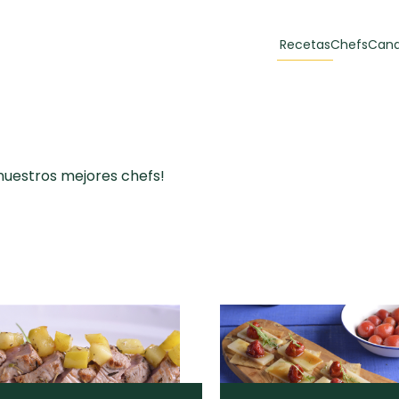
Recetas
Chefs
Cana
orias
Recetas Destacadas
 y Muffins
 nuestros mejores chefs!
ulzura
Toast de trucha
EMPANA
curada y queso
CARNE
30 min
60 min
casero