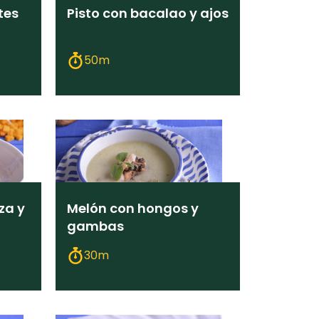
tes
Pisto con bacalao y ajos
50m
za y
Melón con hongos y
gambas
30m