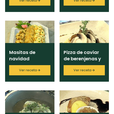
Ver receta
Ver receta
Limpiar
Masitas de
Pizza de caviar
navidad
de berenjenas y
hongos
Ver receta
Ver receta