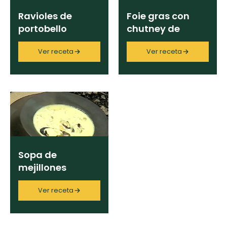
Ravioles de
Foie gras con
portobello
chutney de
duraznos
Ver receta
Ver receta
Sopa de
mejillones
Ver receta