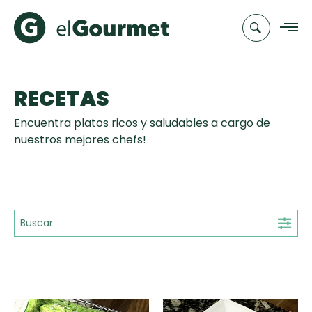
RECETAS
Recetas
Encuentra platos ricos y saludables a cargo de
Chefs
nuestros mejores chefs!
Recetas
Categorias
Canal de
Populares
TV
Hot Pancakes
Cupcakes y
Novedades
Muffins
Club
Aguachile de
A Pura Dulzura
elGourmet
Tiempo de Preparación
Camarón de
mi Papá
15'
25'
35'
+35'
Toast