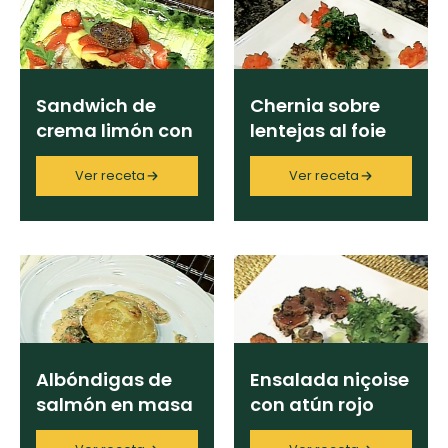
curad
Todas las
30 min
Key Lime Pie
recetas
Ingrediente
Galletas con
Sandwich de
Chernia sobre
Chispas de
crema limón con
lentejas al foie
Chocolate
Categoría
frutillas
gras
Ver receta
Ver receta
Raspaditas
Mendocinas
Región
Chef
Albóndigas de
Ensalada niçoise
salmón en masa
con atún rojo
Programas
de hojaldre