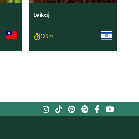
Leikaj
120m