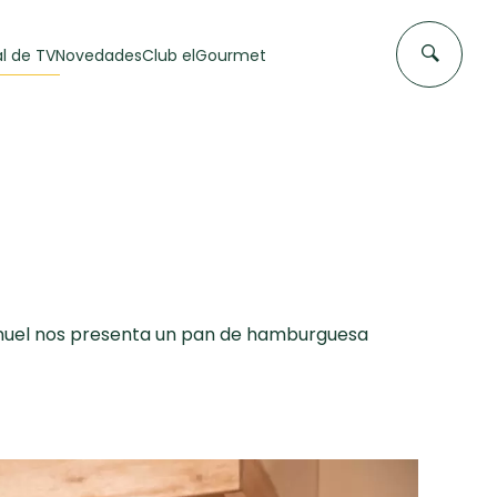
l de TV
Novedades
Club elGourmet
Manuel nos presenta un pan de hamburguesa
DAS DE
FLAN CASERO
50 min