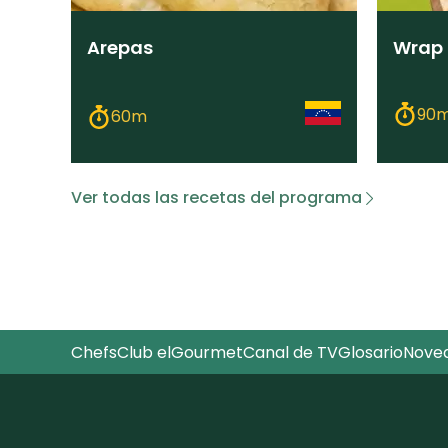
Arepas
Wrap
90
60m
Ver todas las recetas del programa
Chefs
Club elGourmet
Canal de TV
Glosario
Nove