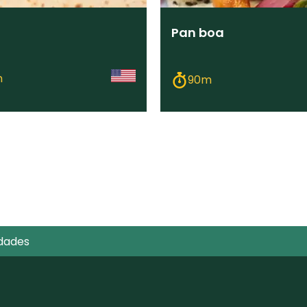
Pan boa
m
90m
dades