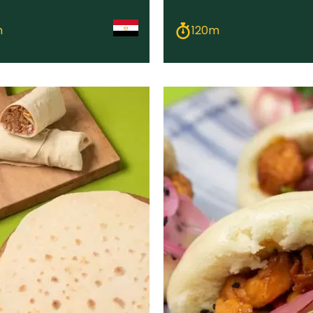
m
120m