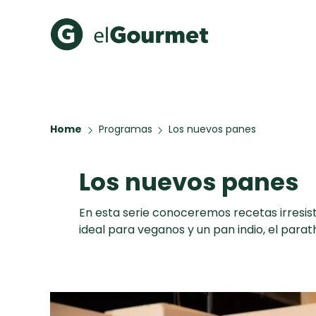
Recetas Populares
Categ
Aguachile de Camarón de
Cupcakes
Home
Programas
Los nuevos panes
mi Papá
A Pura D
Hot Pancakes
Los nuevos panes
Galletas con Chispas de
Chocolate
Red Velvet Cake
En esta serie conoceremos recetas irresi
Key Lime Pie
ideal para veganos y un pan indio, el parat
Todas las recetas