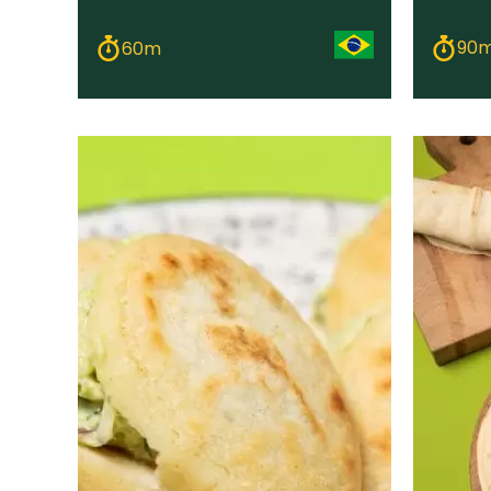
90
60m