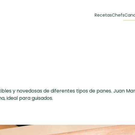
Recetas
Chefs
Cana
orias
Recetas Destacadas
 y Muffins
ulzura
stibles y novedosas de diferentes tipos de panes. Juan 
ha, ideal para guisados.
Toast de trucha
EMPANA
curada y queso
CARNE
30 min
60 min
casero