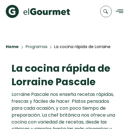
Recetas
Home
Programas
La cocina rápida de Lorraine
Pascale
Chefs
La cocina rápida de
Recetas
Categorias
Canal de
Populares
TV
Lorraine Pascale
Hot Pancakes
Cupcakes y
Novedades
Lorraine Pascale nos enseña recetas rápidas,
Muffins
frescas y fáciles de hacer. Platos pensados
Club
para cada ocasión, y con poco tiempo de
Aguachile de
A Pura Dulzura
preparación. La chef británica nos ofrece una
elGourmet
Camarón de
cocina con variedad de recetas, desde las
mi Papá
Toast
clásicas y simples hasta las más elegantes y