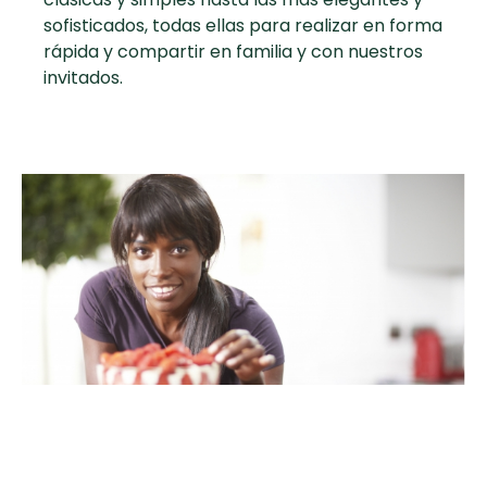
curad
sofisticados, todas ellas para realizar en forma
Todas las
30 min
Key Lime Pie
rápida y compartir en familia y con nuestros
recetas
invitados.
Galletas con
Chispas de
Chocolate
Tiramisú