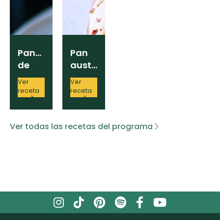
Pancakes
Pan
de
australiano
jengibre
Ver
Ver
con
receta
receta
jamón
y
sirope
Ver todas las recetas del programa
de
arce