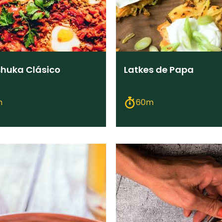
huka Clásico
Latkes de Papa
m
60m