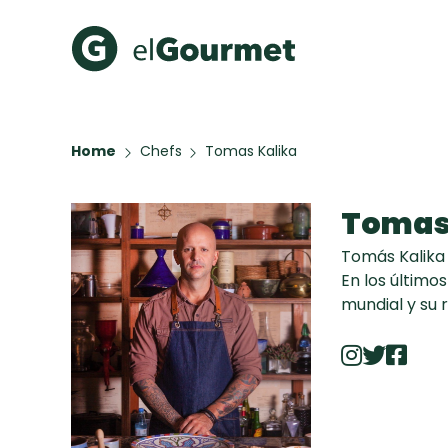
Recetas Populares
Categ
Home
Chefs
Tomas Kalika
Hot Pancakes
Cupcakes
A Pura D
Aguachile de Camarón de
Tomas
mi Papá
Key Lime Pie
Tomás Kalika 
Galletas con Chispas de
En los último
Chocolate
mundial y su 
Raspaditas Mendocinas
Todas las recetas