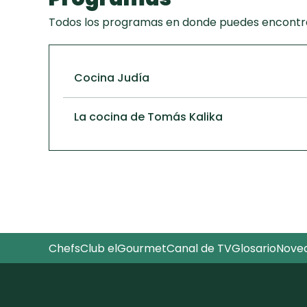
Todos los programas en donde puedes encontra
Cocina Judía
La cocina de Tomás Kalika
Chefs
Club elGourmet
Canal de TV
Glosario
Nove