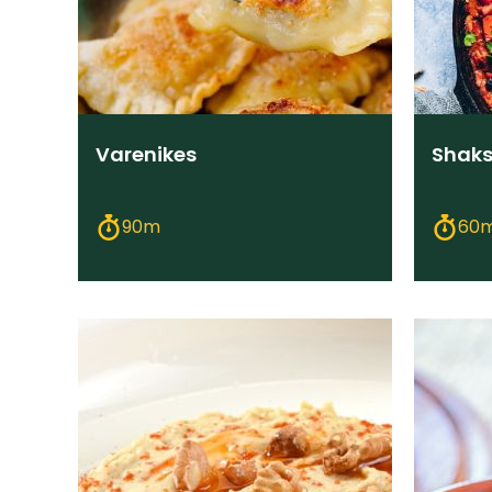
Varenikes
Shaks
90m
60