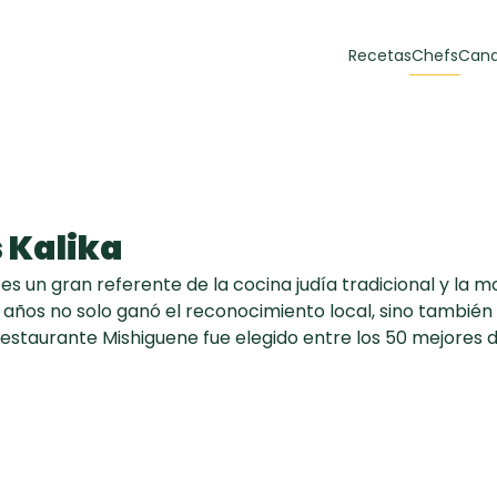
Recetas
Chefs
Cana
orias
Recetas Destacadas
 y Muffins
ulzura
 Kalika
es un gran referente de la cocina judía tradicional y la 
s años no solo ganó el reconocimiento local, sino tambié
restaurante Mishiguene fue elegido entre los 50 mejores 
Toast de trucha
EMPANA
curada y queso
CARNE
30 min
60 min
casero