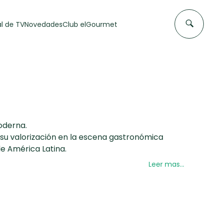
l de TV
Novedades
Club elGourmet
moderna.
n su valorización en la escena gastronómica
de América Latina.
Leer mas...
DAS DE
FLAN CASERO
50 min