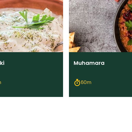
ki
Muhamara
m
60m