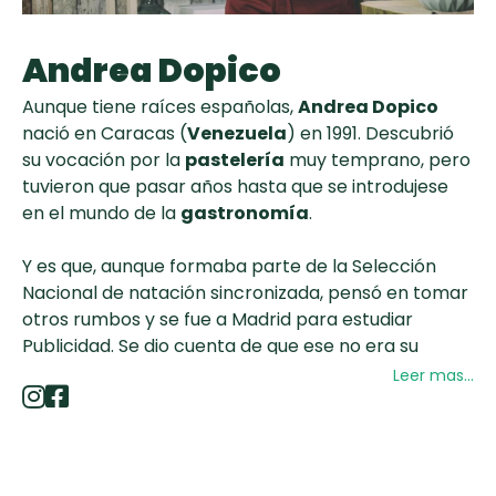
curad
Todas las
30 min
Key Lime Pie
recetas
Andrea Dopico
Galletas con
Aunque tiene raíces españolas,
Andrea Dopico
Chispas de
nació en Caracas (
Venezuela
) en 1991. Descubrió
Chocolate
su vocación por la
pastelería
muy temprano, pero
tuvieron que pasar años hasta que se introdujese
en el mundo de la
gastronomía
.
Raspaditas
Mendocinas
Y es que, aunque formaba parte de la Selección
Nacional de natación sincronizada, pensó en tomar
otros rumbos y se fue a Madrid para estudiar
Publicidad. Se dio cuenta de que ese no era su
verdadero camino y decidió darle un nuevo sentido
Leer mas...
a su vida estudiando pastelería en Vancouver.
En 2018, se incorpora como Pastelera Ejecutiva del
Hotel Alàbriga & Home Suites en Costa Brava,