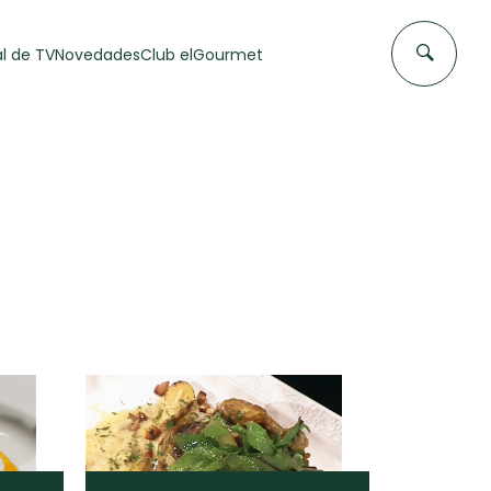
l de TV
Novedades
Club elGourmet
DAS DE
FLAN CASERO
50 min