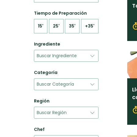
T
Tiempo de Preparación
15'
25'
35'
+35'
Ingrediente
Categoría
L
c
Región
Chef