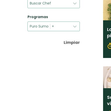
Programas
Puro Sumo
×
L
p
Limpiar
S
v