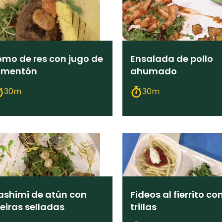
omo de res con jugo de
Ensalada de pollo
imentón
ahumado
30m
30m
ashimi de atún con
Fideos al fierrito co
ieiras selladas
trillas