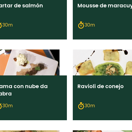
artar de salmón
Mousse de maracu
30m
30m
lama con nube da
Ravioli de conejo
abra
30m
30m