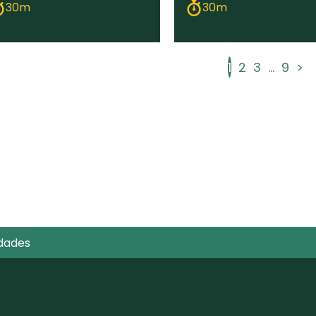
30m
30m
1
2
3
...
9
>
dades