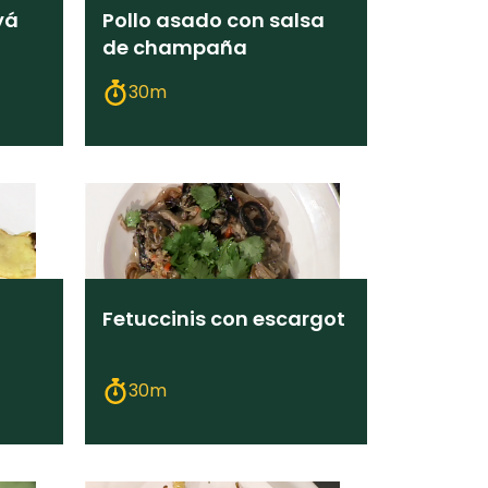
yá
Pollo asado con salsa
de champaña
30m
Fetuccinis con escargot
30m