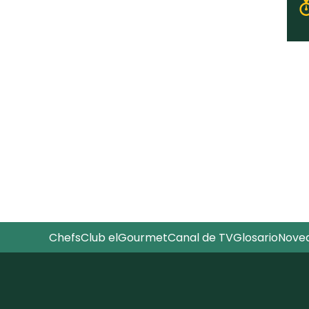
Chefs
Club elGourmet
Canal de TV
Glosario
Nove