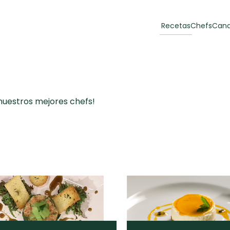
Recetas
Chefs
Cana
orias
Recetas Destacadas
 y Muffins
 nuestros mejores chefs!
ulzura
Toast de trucha
EMPANA
curada y queso
CARNE
30 min
60 min
casero