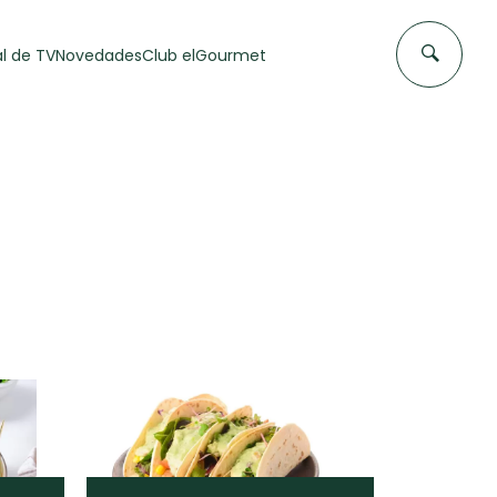
l de TV
Novedades
Club elGourmet
DAS DE
FLAN CASERO
50 min