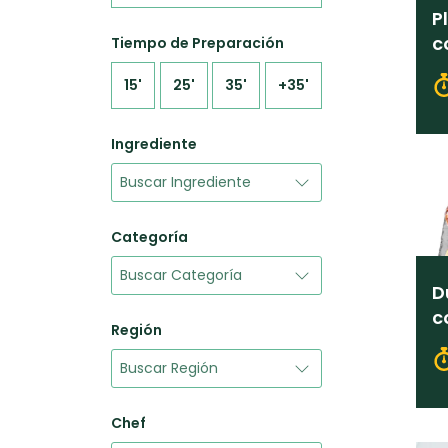
P
c
Tiempo de Preparación
l
15'
25'
35'
+35'
Ingrediente
Categoría
D
c
Región
a
Chef