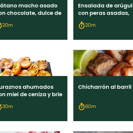
látano macho asado
Ensalada de arúgu
on chocolate, dulce de
con peras asadas,
eche y nuez
gorgonzola y miel
20m
20m
uraznos ahumados
Chicharrón al barril
on miel de ceniza y brie
sado
30m
60m