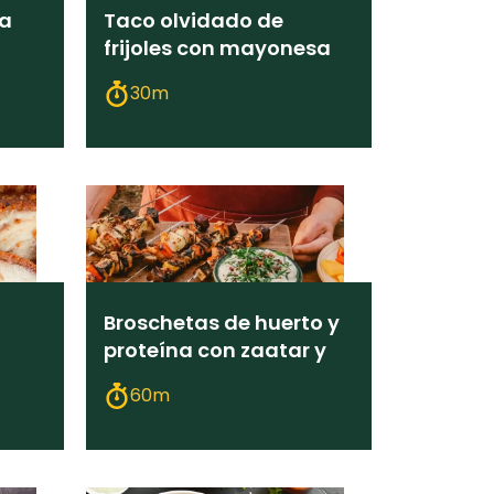
la
Taco olvidado de
frijoles con mayonesa
verde
30m
Broschetas de huerto y
proteína con zaatar y
salsa tzatziki
60m