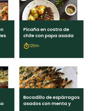
on
Picaña en costra de
les
chile con papa asada
120m
Bocadillo de espárragos
so
asados con menta y
parmesano