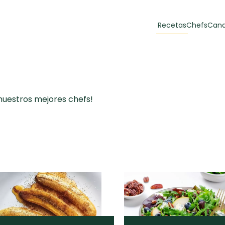
Recetas
Chefs
Cana
orias
Recetas Destacadas
 y Muffins
 nuestros mejores chefs!
ulzura
Toast de trucha
EMPANA
curada y queso
CARNE
30 min
60 min
casero