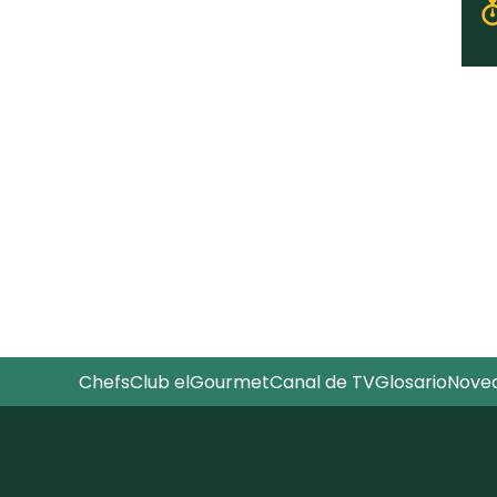
Chefs
Club elGourmet
Canal de TV
Glosario
Nove