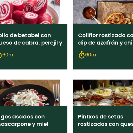
ollo de betabel con
Coliflor rostizado c
ueso de cabra, perejil y
dip de azafrán y chi
istachos
del huerto
60m
60m
igos asados con
Pintxos de setas
ascarpone y miel
rostizados con que
de cabra y cebollín