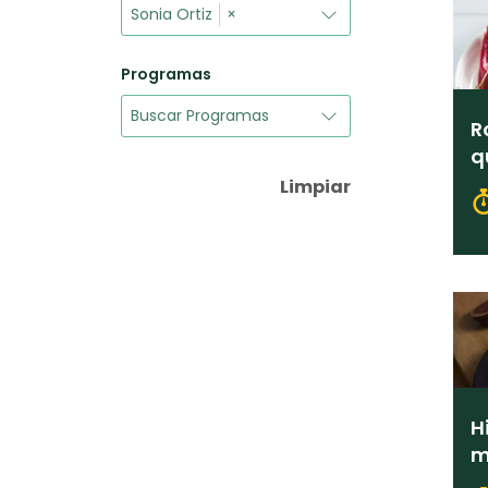
Sonia Ortiz
×
Programas
R
q
p
Limpiar
H
m