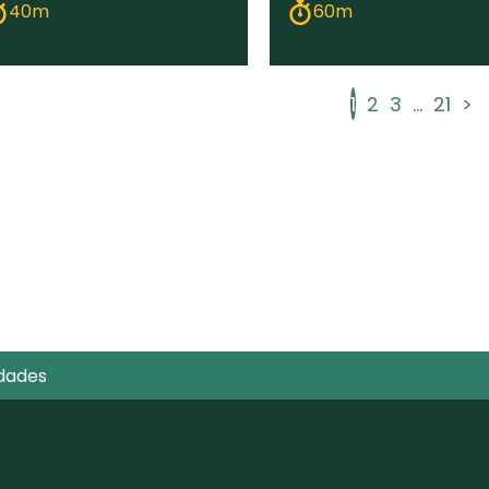
40m
60m
1
2
3
...
21
>
dades