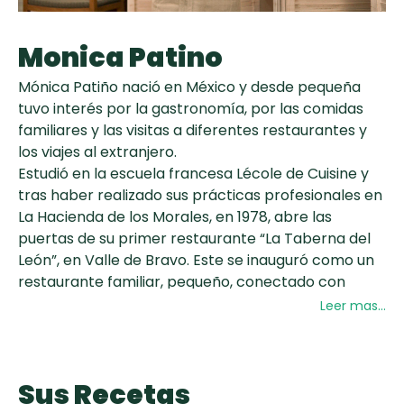
curad
Todas las
30 min
Galletas con
recetas
Monica Patino
Chispas de
Chocolate
Mónica Patiño nació en México y desde pequeña
tuvo interés por la gastronomía, por las comidas
Key Lime Pie
familiares y las visitas a diferentes restaurantes y
los viajes al extranjero.
Estudió en la escuela francesa Lécole de Cuisine y
Tiramisú
tras haber realizado sus prácticas profesionales en
La Hacienda de los Morales, en 1978, abre las
puertas de su primer restaurante “La Taberna del
León”, en Valle de Bravo. Este se inauguró como un
restaurante familiar, pequeño, conectado con
productos del campo y donde cultivaba sus propias
Leer mas...
hortalizas.
Varios años más tarde, después de participar en
otras aperturas de restaurantes, Mónica encuentra
Sus Recetas
un lugar propicio para establecer La Taberna del