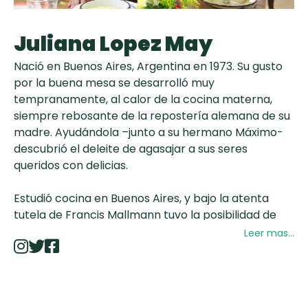
curad
Todas las
30 min
Key Lime Pie
recetas
Juliana Lopez May
Galletas con
Nació en Buenos Aires, Argentina en 1973. Su gusto
Chispas de
por la buena mesa se desarrolló muy
Chocolate
tempranamente, al calor de la cocina materna,
siempre rebosante de la repostería alemana de su
madre. Ayudándola –junto a su hermano Máximo-
Raspaditas
descubrió el deleite de agasajar a sus seres
Mendocinas
queridos con delicias.
Estudió cocina en Buenos Aires, y bajo la atenta
tutela de Francis Mallmann tuvo la posibilidad de
viajar y trabajar en Inglaterra, Francia, Italia,
Leer mas...
Estados Unidos, Brasil y Uruguay. Cada experiencia
la ayudó a perfeccionarse en diferentes técnicas y
aproximaciones a la cocina, a conocer ingredientes
hasta entonces desconocidos y a interiorizarse con