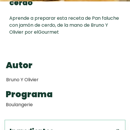
cerdo
Toast
curad
Todas las
Galletas con
30 min
recetas
Chispas de
Aprende a preparar esta receta de Pan faluche
con jamón de cerdo, de la mano de Bruno Y
Chocolate
Olivier por elGourmet
Key Lime Pie
Red Velvet
Autor
Cake
Bruno Y Olivier
Programa
Boulangerie