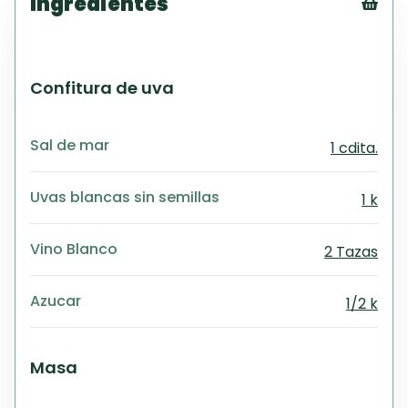
Ingredientes
Tex
CS
PD
Confitura de uva
Exc
Wo
Sal de mar
1 cdita.
Uvas blancas sin semillas
1 k
Vino Blanco
2 Tazas
Azucar
1/2 k
Masa