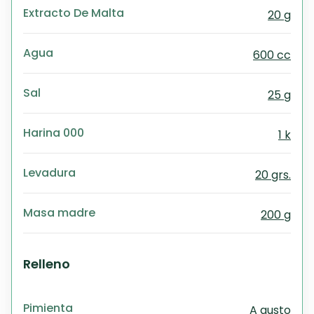
Extracto De Malta
20 g
Agua
600 cc
Sal
25 g
Harina 000
1 k
Levadura
20 grs.
Masa madre
200 g
Relleno
Pimienta
A gusto