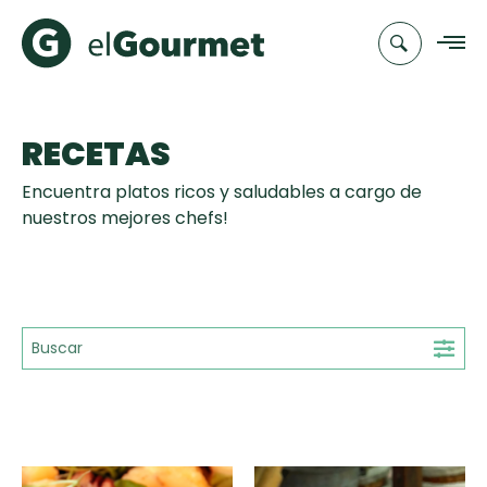
RECETAS
Recetas
Encuentra platos ricos y saludables a cargo de
Chefs
nuestros mejores chefs!
Recetas
Categorias
Canal de
Populares
TV
Hot Pancakes
Cupcakes y
Novedades
Muffins
Club
Aguachile de
A Pura Dulzura
elGourmet
Tiempo de Preparación
Camarón de
mi Papá
15'
25'
35'
+35'
Toast