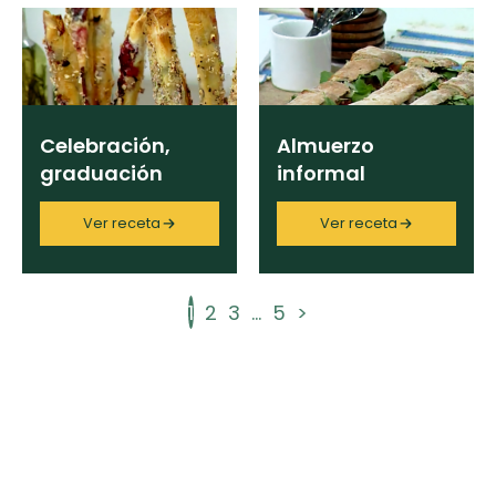
Celebración,
Almuerzo
graduación
informal
Ver receta
Ver receta
1
2
3
...
5
>