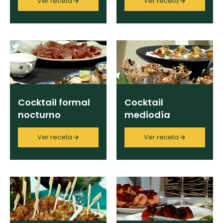
Ver receta
Ver receta
Limpiar
Cocktail formal
Cocktail
nocturno
mediodía
Ver receta
Ver receta