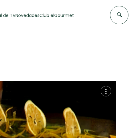
l de TV
Novedades
Club elGourmet
DAS DE
FLAN CASERO
50 min