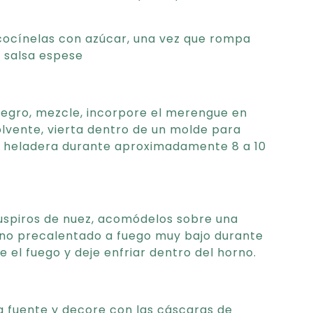
cocínelas con azúcar, una vez que rompa
 salsa espese
negro, mezcle, incorpore el merengue en
lvente, vierta dentro de un molde para
la heladera durante aproximadamente 8 a 10
suspiros de nuez, acomódelos sobre una
no precalentado a fuego muy bajo durante
 el fuego y deje enfriar dentro del horno.
a fuente y decore con las cáscaras de