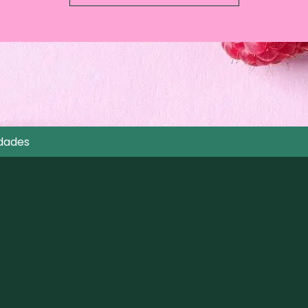
dades