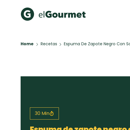
Recetas Populares
Categ
Home
Recetas
Espuma De Zapote Negro Con Sa
Hot Pancakes
Cupcakes
A Pura D
Aguachile de Camarón de
mi Papá
Key Lime Pie
Galletas con Chispas de
Chocolate
Raspaditas Mendocinas
30 Min
Todas las recetas
Espuma de zapote negro 