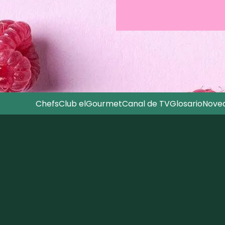
Chefs
Club elGourmet
Canal de TV
Glosario
Nove