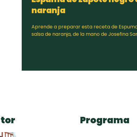
naranja
Aprende a preparar esta receta de Espuma
salsa de naranja, de la mano de Josefina S
tor
Programa