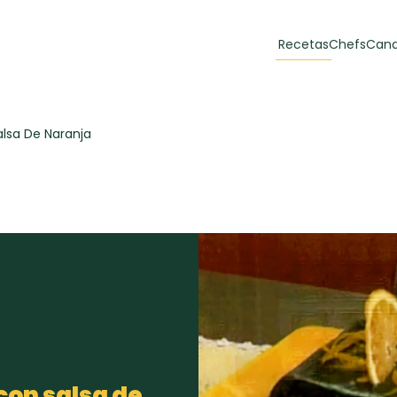
Recetas
Chefs
Cana
orias
Recetas Destacadas
lsa De Naranja
 y Muffins
ulzura
Toast de trucha
EMPANA
curada y queso
CARNE
30 min
60 min
casero
con salsa de