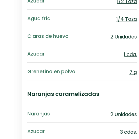
Azucar
1/2 Taza
Agua frìa
1/4 Taza
Claras de huevo
2 Unidades
Azucar
1 cda.
Grenetina en polvo
7 g
Naranjas caramelizadas
Naranjas
2 Unidades
Azucar
3 cdas.