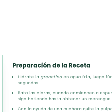
Preparación de la Receta
Texto
Hidrate la
grenetina
en agua fría, luego f
CSV
segundos.
PDF
Excel
Bata las claras, cuando comiencen a espu
Word
siga batiendo hasta obtener un merengue 
Con la ayuda de una cuchara quite la pulp