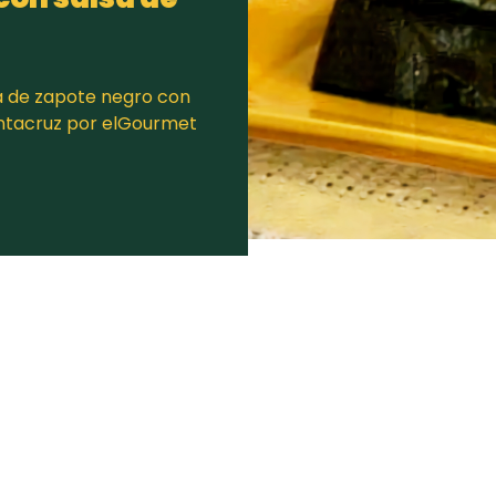
 de zapote negro con
antacruz por elGourmet