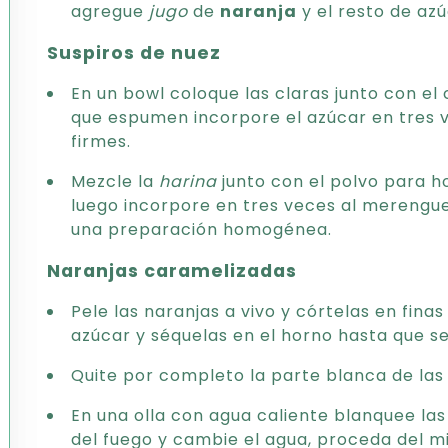
agregue
jugo
de
naranja
y el resto de azú
Suspiros de nuez
En un bowl coloque las claras junto con el
que espumen incorpore el azúcar en tres v
firmes.
Mezcle la
harina
junto con el polvo para h
luego incorpore en tres veces al merengu
una preparación homogénea.
Naranjas caramelizadas
Pele las naranjas a vivo y córtelas en fina
azúcar y séquelas en el horno hasta que s
Quite por completo la parte blanca de las 
En una olla con agua caliente blanquee la
del fuego y cambie el agua, proceda del m