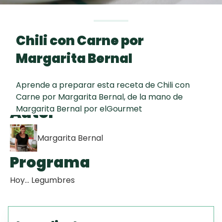
curad
Todas las
30 min
Galletas con
recetas
Chispas de
Chili con Carne por
Chocolate
Margarita Bernal
Key Lime Pie
Aprende a preparar esta receta de Chili con
Carne por Margarita Bernal, de la mano de
Red Velvet
Autor
Margarita Bernal por elGourmet
Cake
Margarita Bernal
Programa
Hoy... Legumbres