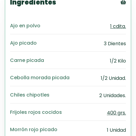
Ingredientes
Tex
CS
Ajo en polvo
1 cdita.
PD
Exc
Wo
Ajo picado
3 Dientes
Carne picada
1/2 Kilo
Cebolla morada picada
1/2 Unidad.
Chiles chipotles
2 Unidades.
Frijoles rojos cocidos
400 grs.
Morrón rojo picado
1 Unidad