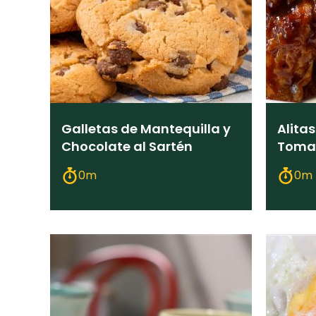
Galletas de Mantequilla y
Alita
Chocolate al Sartén
Tomat
0m
0m