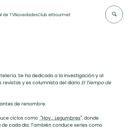
l de TV
Novedades
Club elGourmet
elería. Se ha dedicado a la investigación y al
revistas y es columnista del diario
El Tiempo de
DAS DE
FLAN CASERO
urantes de renombre.
50 min
nduce ciclos como
"Hoy... Legumbres
", donde
nú de cada dia. También conduce series como