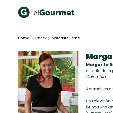
Recetas Populares
Categ
Home
Chefs
Margarita Bernal
Hot Pancakes
Cupcakes
A Pura D
Aguachile de Camarón de
Margar
mi Papá
Galletas con Chispas de
Margarita B
Chocolate
estudio de la
Key Lime Pie
Colombia
.
Red Velvet Cake
Además es ase
En televisión
Todas las recetas
brinda una am