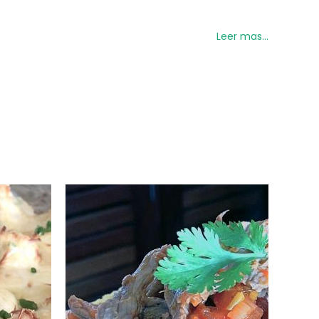
tejas
. También platos típicos como
Leer mas...
s como
hummus
, granolas y galletas de