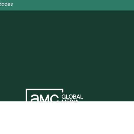
dades