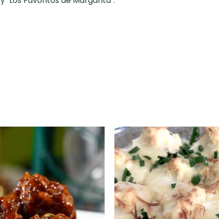
y "Los Favoritos de Margarita".
incluye ensalada tibia de porotos
mung
y ensalada del
len
fabada asturiana
y
enfrijolada
y otras preparacione
rbanzos
y chocolate.