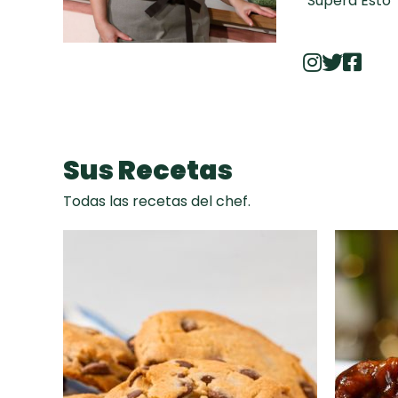
"Supera Esto" 
El recetario 
enchiladas
,
harina de
ga
Sus Recetas
Todas las recetas del chef.