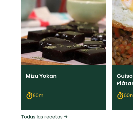
Mizu Yokan
Guiso
Pláta
90m
60
Todas las recetas