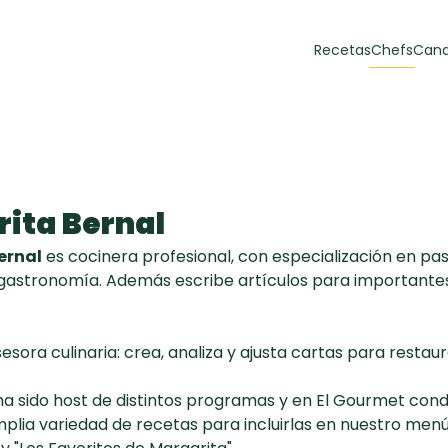
Recetas
Chefs
Cana
orias
Recetas Destacadas
 y Muffins
ulzura
ita Bernal
ernal
es cocinera profesional, con especialización en past
 gastronomía. Además escribe artículos para importantes 
Toast de trucha
EMPANA
sora culinaria: crea, analiza y ajusta cartas para resta
curada y queso
CARNE
30 min
60 min
casero
 ha sido host de distintos programas y en El Gourmet co
plia variedad de recetas para incluirlas en nuestro me