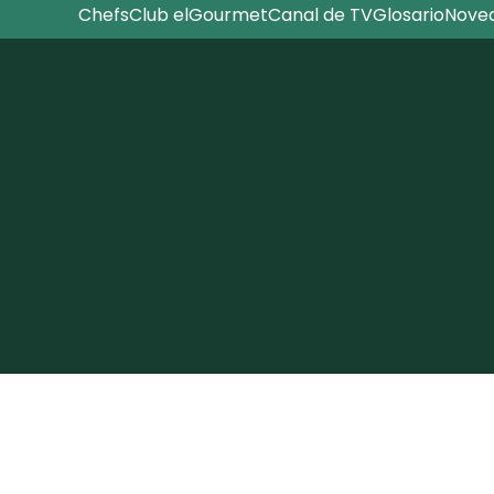
Chefs
Club elGourmet
Canal de TV
Glosario
Nove