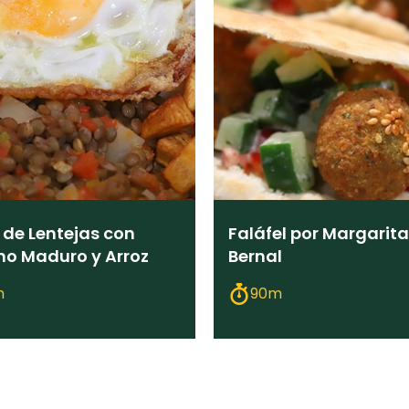
 de Lentejas con
Faláfel por Margarita
no Maduro y Arroz
Bernal
m
90m