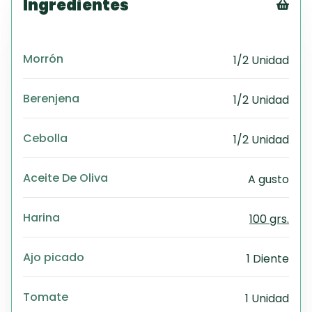
Ingredientes
Tex
CS
Morrón
1/2 Unidad
PD
Exc
Wo
Berenjena
1/2 Unidad
Cebolla
1/2 Unidad
Aceite De Oliva
A gusto
Harina
100 grs.
Ajo picado
1 Diente
Tomate
1 Unidad