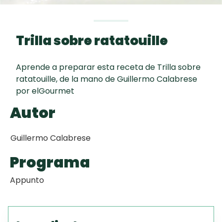
curad
Todas las
30 min
Galletas con
recetas
Chispas de
Trilla sobre ratatouille
Chocolate
Aprende a preparar esta receta de Trilla sobre
Key Lime Pie
ratatouille, de la mano de Guillermo Calabrese
por elGourmet
Red Velvet
Autor
Cake
Guillermo Calabrese
Programa
Appunto