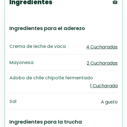
Ingredientes
Tex
CS
PD
Ingredientes para el aderezo
Exc
Wo
Crema de leche de vaca
4 Cucharadas
Mayonesa
2 Cucharadas
Adobo de chile chipotle fermentado
1 Cucharada
Sal
A gusto
Ingredientes para la trucha