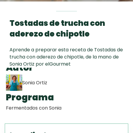
curad
Todas las
30 min
Galletas con
recetas
Chispas de
Tostadas de trucha con
Chocolate
aderezo de chipotle
Key Lime Pie
Aprende a preparar esta receta de Tostadas de
trucha con aderezo de chipotle, de la mano de
Red Velvet
Sonia Ortiz por elGourmet
Autor
Cake
Sonia Ortiz
Programa
Fermentados con Sonia