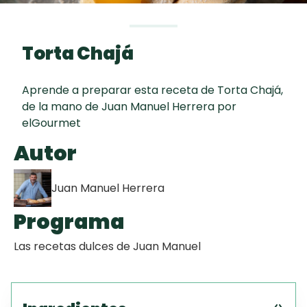
Toast
curad
Todas las
Galletas con
30 min
recetas
Chispas de
Torta Chajá
Chocolate
Aprende a preparar esta receta de Torta Chajá,
Tiramisú
de la mano de Juan Manuel Herrera por
elGourmet
Masa de
Autor
Pionono
Juan Manuel Herrera
Programa
Las recetas dulces de Juan Manuel