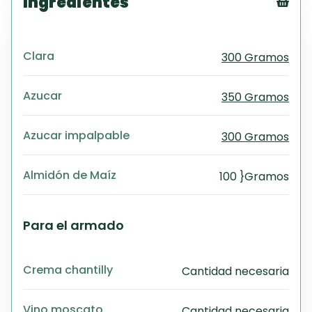
Ingredientes
Tex
CS
Clara
300 Gramos
PD
Exc
Wo
Azucar
350 Gramos
Azucar impalpable
300 Gramos
Almidón de Maíz
100 }Gramos
Para el armado
Crema chantilly
Cantidad necesaria
Vino moscato
Cantidad necesaria