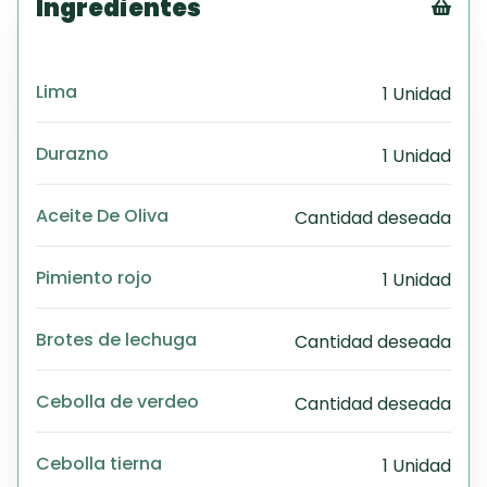
Ingredientes
Tex
CS
Lima
1 Unidad
PD
Exc
Wo
Durazno
1 Unidad
Aceite De Oliva
Cantidad deseada
Pimiento rojo
1 Unidad
Brotes de lechuga
Cantidad deseada
Cebolla de verdeo
Cantidad deseada
Cebolla tierna
1 Unidad