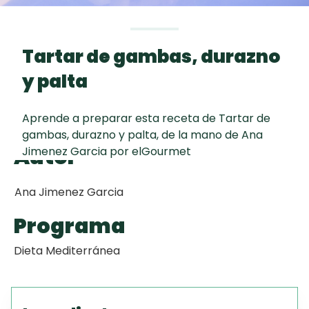
curad
Todas las
30 min
Key Lime Pie
recetas
Tartar de gambas, durazno
Galletas con
y palta
Chispas de
Chocolate
Aprende a preparar esta receta de Tartar de
gambas, durazno y palta, de la mano de Ana
Raspaditas
Autor
Jimenez Garcia por elGourmet
Mendocinas
Ana Jimenez Garcia
Programa
Dieta Mediterránea