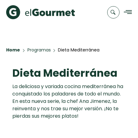
Recetas
Home
Programas
Dieta Mediterránea
Chefs
Dieta Mediterránea
Recetas
Categorias
Canal de
Populares
TV
La deliciosa y variada cocina mediterránea ha
conquistado los paladares de todo el mundo.
Hot Pancakes
Cupcakes y
Novedades
En esta nueva serie, la chef Ana Jimenez, la
Muffins
reinventa y nos trae su mejor versión. ¡No te
Club
pierdas sus mejores platos!
Aguachile de
A Pura Dulzura
elGourmet
Camarón de
mi Papá
Toast