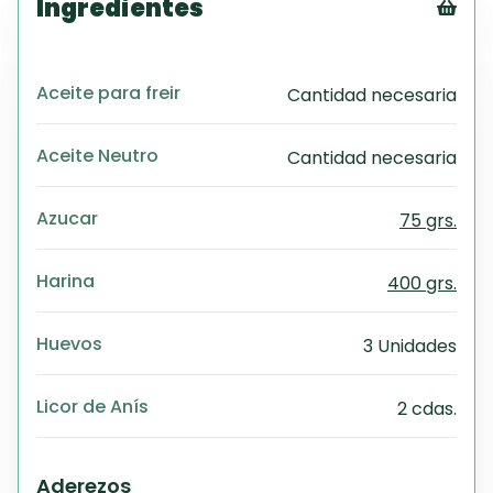
Ingredientes
Tex
CS
Aceite para freir
Cantidad necesaria
PD
Exc
Wo
Aceite Neutro
Cantidad necesaria
Azucar
75 grs.
Harina
400 grs.
Huevos
3 Unidades
Licor de Anís
2 cdas.
Aderezos