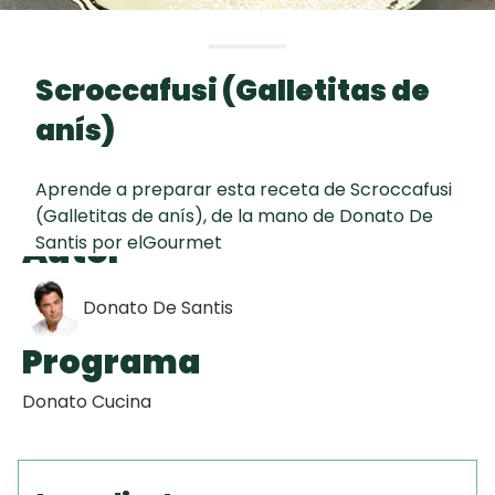
curad
Todas las
30 min
Galletas con
recetas
Chispas de
Scroccafusi (Galletitas de
Chocolate
anís)
Key Lime Pie
Aprende a preparar esta receta de Scroccafusi
(Galletitas de anís), de la mano de Donato De
Red Velvet
Autor
Santis por elGourmet
Cake
Donato De Santis
Programa
Donato Cucina