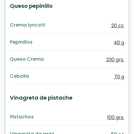
Queso pepinillo
Crema lyncott
20 cc
Pepinillos
40 g
Queso Crema
230 grs.
Cebolla
70 g
Vinagreta de pistache
Pistachos
100 grs.
Vinagreta de jerez