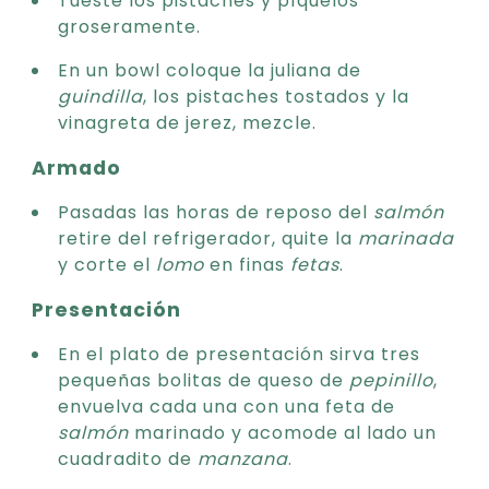
Tueste los pistaches y píquelos
groseramente.
En un bowl coloque la juliana de
guindilla
, los pistaches tostados y la
vinagreta de jerez, mezcle.
Armado
Pasadas las horas de reposo del
salmón
retire del refrigerador, quite la
marinada
y corte el
lomo
en finas
fetas
.
Presentación
En el plato de presentación sirva tres
pequeñas bolitas de queso de
pepinillo
,
envuelva cada una con una feta de
salmón
marinado y acomode al lado un
cuadradito de
manzana
.