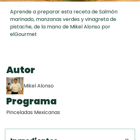
Toast
curad
Todas las
Key Lime Pie
30 min
Aprende a preparar esta receta de Salmón
recetas
marinado, manzanas verdes y vinagreta de
pistache, de la mano de Mikel Alonso por
Galletas con
elGourmet
Chispas de
Chocolate
Tiramisú
Autor
Mikel Alonso
Programa
Pinceladas Mexicanas