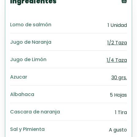
Ingredientes
Tex
CS
Lomo de salmón
1 Unidad
PD
Exc
Wo
Jugo de Naranja
1/2 Taza
Jugo de Limón
1/4 Taza
Azucar
30 grs.
Albahaca
5 Hojas
Cascara de naranja
1 Tira
Sal y Pimienta
A gusto