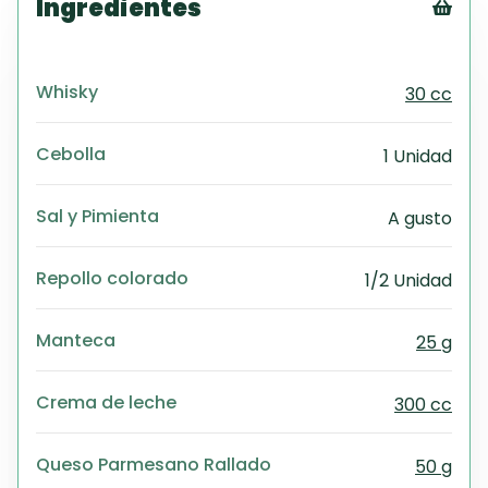
Ingredientes
Tex
CS
Whisky
30 cc
PD
Exc
Wo
Cebolla
1 Unidad
Sal y Pimienta
A gusto
Repollo colorado
1/2 Unidad
Manteca
25 g
Crema de leche
300 cc
Queso Parmesano Rallado
50 g