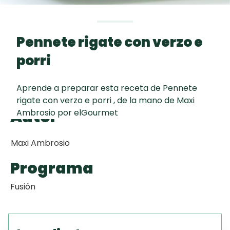
curad
Todas las
30 min
Key Lime Pie
recetas
Pennete rigate con verzo e
Galletas con
porri
Chispas de
Chocolate
Aprende a preparar esta receta de Pennete
rigate con verzo e porri , de la mano de Maxi
Raspaditas
Autor
Ambrosio por elGourmet
Mendocinas
Maxi Ambrosio
Programa
Fusión