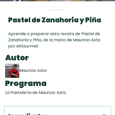
Toast
curad
Todas las
Galletas con
30 min
recetas
Chispas de
Pastel de Zanahoria y Piña
Chocolate
Aprende a preparar esta receta de Pastel de
Tiramisú
Zanahoria y Piña, de la mano de Mauricio Asta
por elGourmet
Masa de
Autor
Pionono
Mauricio Asta
Programa
La Pastelería de Mauricio Asta