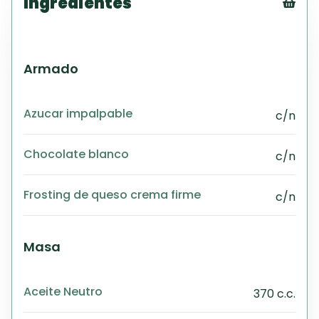
Ingredientes
Tex
CS
PD
Armado
Exc
Wo
Azucar impalpable
c/n
Chocolate blanco
c/n
Frosting de queso crema firme
c/n
Masa
Aceite Neutro
370 c.c.