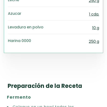
250 g
Azucar
1 cda.
Levadura en polvo
10 g
Harina 0000
250 g
Preparación de la Receta
Fermento
Coloque en un bowl todos los