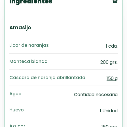
Ingredientes
Tex
CS
PD
Amasijo
Exc
Wo
Licor de naranjas
1 cda.
Manteca blanda
200 grs.
Cáscara de naranja abrillantada
150 g
Agua
Cantidad necesaria
Huevo
1 Unidad
Azucar
150 grs.