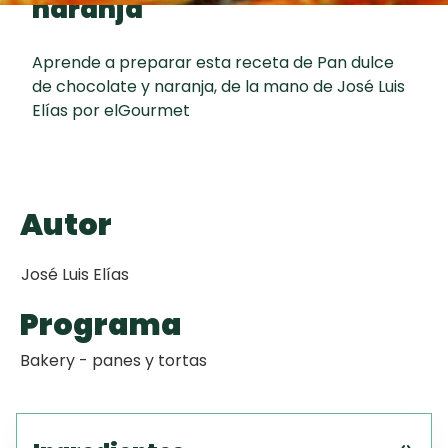
naranja
Toast
curad
Todas las
Galletas con
30 min
recetas
Chispas de
Aprende a preparar esta receta de Pan dulce
de chocolate y naranja, de la mano de José Luis
Chocolate
Elías por elGourmet
Key Lime Pie
Red Velvet
Autor
Cake
José Luis Elías
Programa
Bakery - panes y tortas