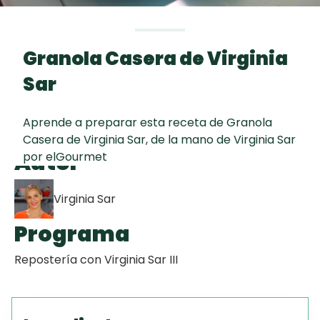
curad
Todas las
30 min
Galletas con
recetas
Chispas de
Granola Casera de Virginia
Chocolate
Sar
Red Velvet
Cake
Aprende a preparar esta receta de Granola
Casera de Virginia Sar, de la mano de Virginia Sar
Autor
por elGourmet
Key Lime Pie
Virginia Sar
Programa
Repostería con Virginia Sar III