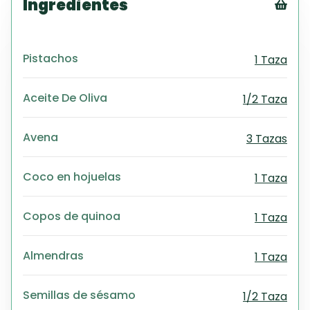
Ingredientes
Tex
CS
Pistachos
1 Taza
PD
Exc
Wo
Aceite De Oliva
1/2 Taza
Avena
3 Tazas
Coco en hojuelas
1 Taza
Copos de quinoa
1 Taza
Almendras
1 Taza
Semillas de sésamo
1/2 Taza