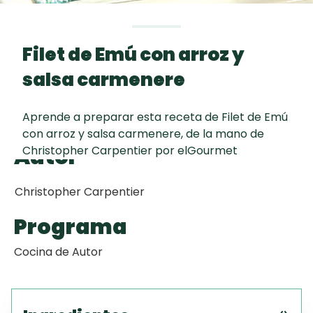
Toast
curad
Todas las
Key Lime Pie
30 min
recetas
Filet de Emú con arroz y
Galletas con
salsa carmenere
Chispas de
Chocolate
Aprende a preparar esta receta de Filet de Emú
con arroz y salsa carmenere, de la mano de
Tiramisú
Autor
Christopher Carpentier por elGourmet
Christopher Carpentier
Programa
Cocina de Autor