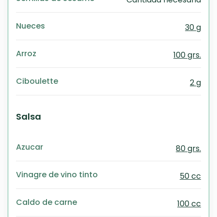
Nueces
30 g
Arroz
100 grs.
Ciboulette
2 g
Salsa
Azucar
80 grs.
Vinagre de vino tinto
50 cc
Caldo de carne
100 cc