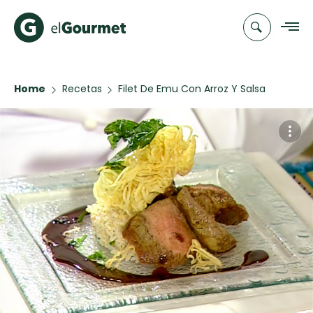
Home
Recetas
Filet De Emu Con Arroz Y Salsa
Recetas
Carmenere
Chefs
Recetas
Categorias
Canal de
Populares
TV
Hot Pancakes
Cupcakes y
Novedades
Muffins
Club
Aguachile de
A Pura Dulzura
elGourmet
Camarón de
mi Papá