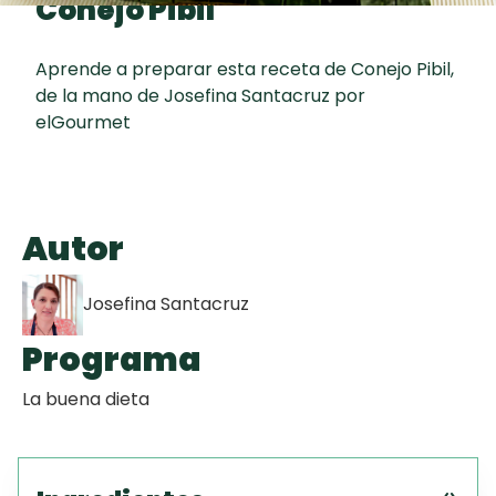
Conejo Pibil
Toast
curad
Todas las
Key Lime Pie
30 min
recetas
Aprende a preparar esta receta de Conejo Pibil,
de la mano de Josefina Santacruz por
Galletas con
elGourmet
Chispas de
Chocolate
Tiramisú
Autor
Josefina Santacruz
Programa
La buena dieta