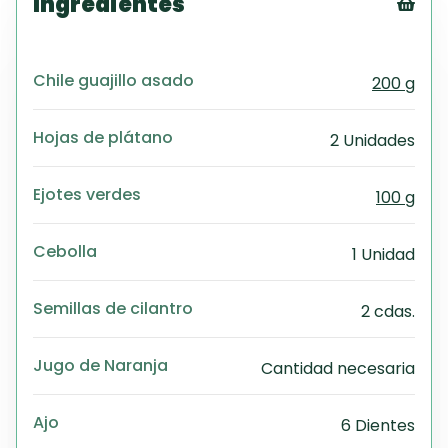
Ingredientes
Tex
CS
Chile guajillo asado
200 g
PD
Exc
Wo
Hojas de plátano
2 Unidades
Ejotes verdes
100 g
Cebolla
1 Unidad
Semillas de cilantro
2 cdas.
Jugo de Naranja
Cantidad necesaria
Ajo
6 Dientes